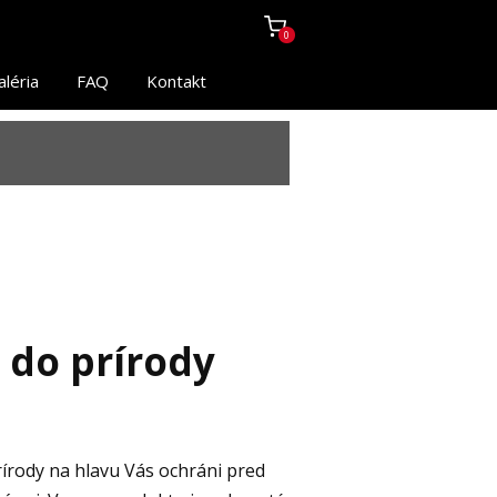
0
aléria
FAQ
Kontakt
 do prírody
rírody na hlavu Vás ochráni pred