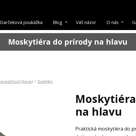
Darčeková poukážka
Blog
Váš názor
O nás
G
Moskytiéra do prírody na hlavu
ezpečnosť (tovar)
/
Doplnky
Moskytiéra
na hlavu
Praktická moskytiéra do p