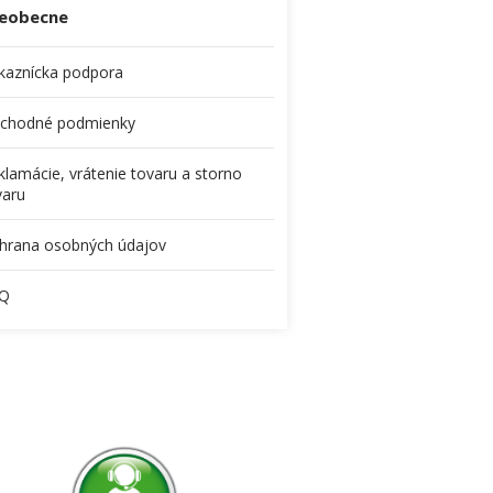
eobecne
kaznícka podpora
chodné podmienky
klamácie, vrátenie tovaru a storno
varu
hrana osobných údajov
Q