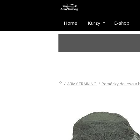
Home
Kurzy
E-shop
/
ARMY TRAINING
/
Pomôcky do lesa a b