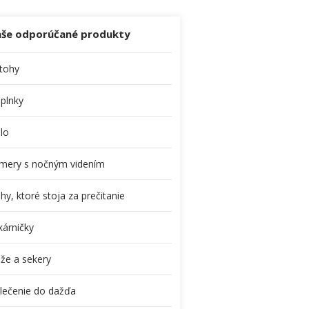
še odporúčané produkty
tohy
plnky
dlo
mery s nočným videním
hy, ktoré stoja za prečitanie
kárničky
že a sekery
lečenie do dažďa