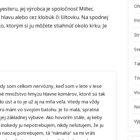
Oh
esteru, jej výrobca je spoločnosť Miltec.
hlavu alebo cez klobúk či šiltovku. Na spodnej
Pr
o, ktorým si ju môžete stiahnúť okolo krku. Je
St
Sv
Ta
Tr
edy som celkom nervózny, keď som v lete v lese
Vo
erné množstvo hmyzu hlavne komárov, ktoré sú tak
o úst a to je už aj na mňa veľa. Vtedy ma vždy
No
orú mám vo svojom batohu. Je to malá, spratná
ojej základnej výbave. Ako hovorím stále, aj keby
Vý
o inokedy ju nepotrebujem, nikdy neľutujem, že ju
 naozaj potrebujem, tá "námaha" sa mi vráti