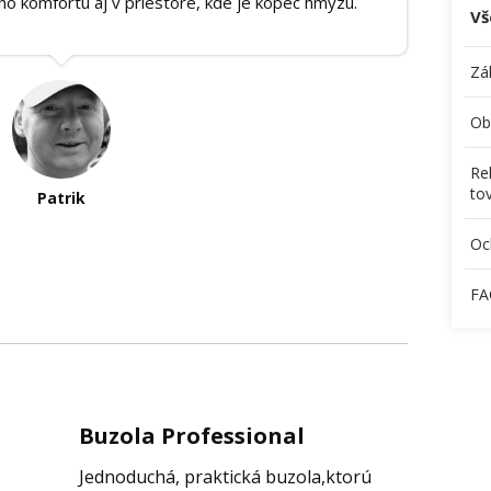
o komfortu aj v priestore, kde je kopec hmyzu.
Vš
Zá
Ob
Re
to
Patrik
Oc
FA
Buzola Professional
Jednoduchá, praktická buzola,ktorú