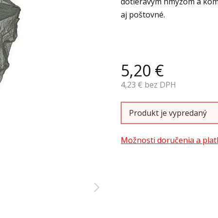
dotieravým hmyzom a komá
aj poštovné.
5,20
€
4,23
€ bez DPH
Produkt je vypredaný
Možnosti doručenia a plat