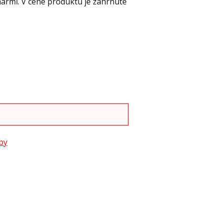
rmi. V cene produktu je zahrnuté
by