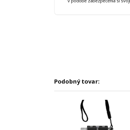
v podobe zabezpečenia si svojh
Podobný tovar: