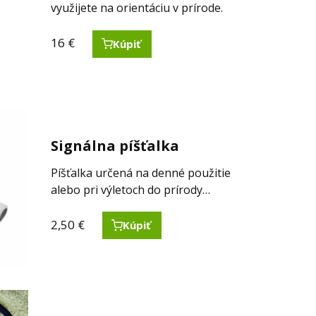
využijete na orientáciu v prírode.
16
€
Kúpiť
Signálna píšťalka
Píšťalka určená na denné použitie
alebo pri výletoch do prírody…
2,50
€
Kúpiť