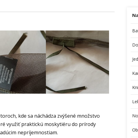
Na
Ba
Do
Je
Ka
Kni
Le
estoroch, kde sa náchádza zvýšené množstvo
No
ré využiť praktickú moskytiéru do prírody
Ob
iadúcim nepríjemnostiam.