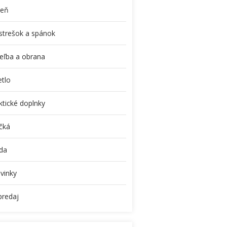
eň
ístrešok a spánok
reľba a obrana
etlo
ktické doplnky
ičká
da
vinky
predaj