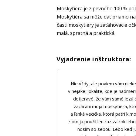
Moskytiéra je z pevného 100 % poly
Moskytiéra sa môže dať priamo na 
časti moskytiéry je zaťahovacie očk
malá, spratná a praktická.
Vyjadrenie inštruktora:
Nie vždy, ale poviem vám niek
v nejakej lokalite, kde je nadm
dotieravé, že vám samé lezú d
zachráni moja moskytiéra, kt
a ľahká vecička, ktorá patrí k m
som ju použil len raz za rok leb
nosím so sebou. Lebo keď ju