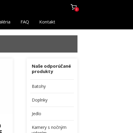
0
aléria
FAQ
Kontakt
Naše odporúčané
produkty
Batohy
Doplnky
Jedlo
m
Kamery s nočným
E
videním