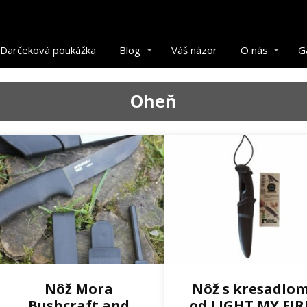
Darčeková poukážka
Blog
Váš názor
O nás
G
Oheň
Nôž Mora
Nôž s kresadlo
Bushcraft and
od LIGHT MY FIR