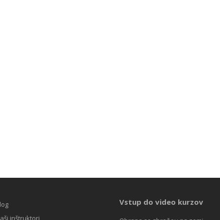
Vstup do video kurzov
log
aši inštruktori