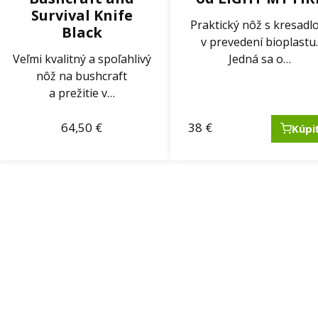
Survival Knife
Praktický nôž s kresad
Black
v prevedení bioplastu
Veľmi kvalitný a spoľahlivý
Jedná sa o…
nôž na bushcraft
a prežitie v…
64,50
€
38
€
Kúpi