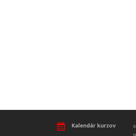
Kalendár kurzov
B
N