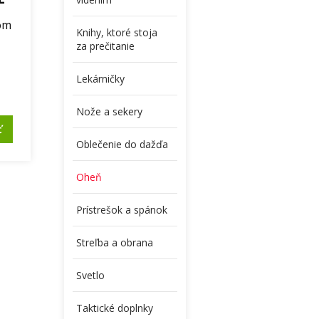
lom
Knihy, ktoré stoja
.
za prečitanie
Lekárničky
Nože a sekery
ť
Oblečenie do dažďa
Oheň
Prístrešok a spánok
Streľba a obrana
Svetlo
Taktické doplnky