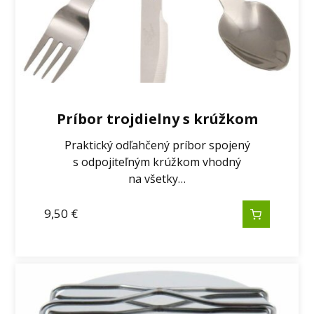
Príbor trojdielny s krúžkom
Praktický odľahčený príbor spojený
s odpojiteľným krúžkom vhodný
na všetky…
9,50
€