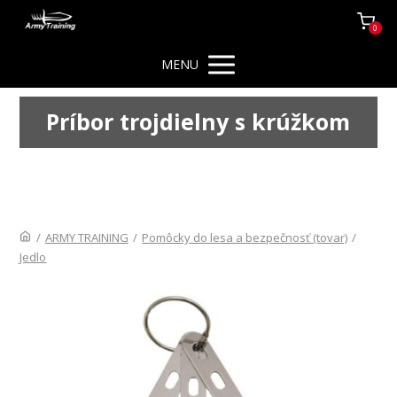
0
MENU
Príbor trojdielny s krúžkom
/
ARMY TRAINING
/
Pomôcky do lesa a bezpečnosť (tovar)
/
Jedlo