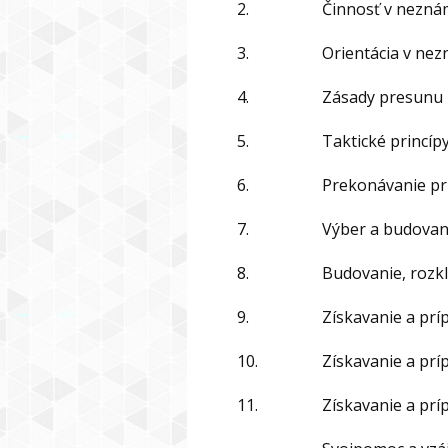
2.
Činnosť v nezn
3.
Orientácia v ne
4.
Zásady presunu
5.
Taktické princípy
6.
Prekonávanie pr
7.
Výber a budovan
8.
Budovanie, rozkl
9.
Získavanie a prí
10.
Získavanie a príp
11.
Získavanie a príp