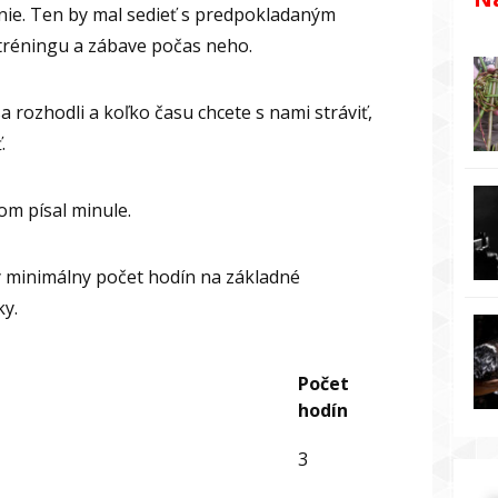
enie. Ten by mal sedieť s predpokladaným
tréningu a zábave počas neho.
 rozhodli a koľko času chcete s nami stráviť,
.
om písal minule.
ý minimálny počet hodín na základné
ky.
Počet
hodín
3