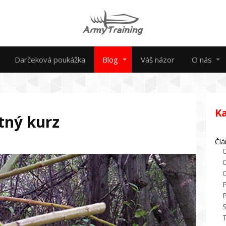
Darčeková poukážka
Blog
Váš názor
O nás
K
stný kurz
Člá
O
P
P
S
T