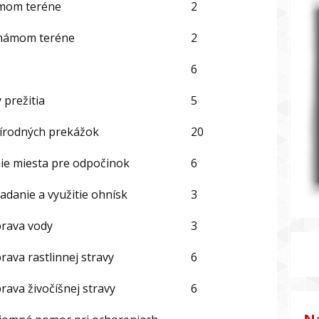
ámom teréne
2
známom teréne
2
6
 prežitia
5
írodných prekážok
20
ie miesta pre odpočinok
6
adanie a využitie ohnísk
3
prava vody
3
rava rastlinnej stravy
6
rava živočíšnej stravy
6