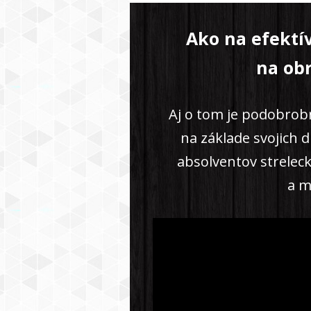
Ako na efektí
na ob
Aj o tom je podobrob
na základe svojich 
absolventov strelec
a m
Video
prehrávač