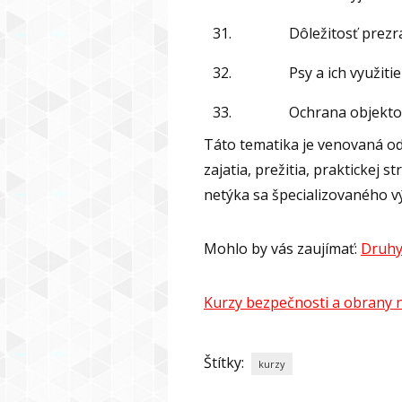
31.
Dôležitosť prezr
32.
Psy a ich využiti
33.
Ochrana objekto
Táto tematika je venovaná od
zajatia, prežitia, praktickej 
netýka sa špecializovaného v
Mohlo by vás zaujímať:
Druhy
Kurzy bezpečnosti a obrany n
Štítky:
kurzy