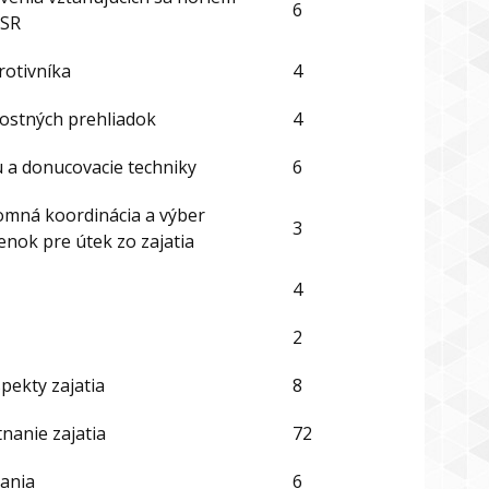
6
 SR
rotivníka
4
ostných prehliadok
4
 a donucovacie techniky
6
omná koordinácia a výber
3
nok pre útek zo zajatia
4
2
pekty zajatia
8
nanie zajatia
72
vania
6