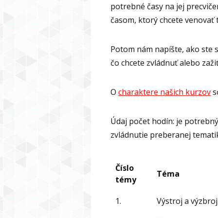
potrebné časy na jej precvič
časom, ktorý chcete venovať 
Potom nám napíšte, ako ste sa
čo chcete zvládnuť alebo zažiť
O
charaktere našich kurzov
s
Údaj počet hodín: je potrebn
zvládnutie preberanej temati
Číslo
Téma
témy
1.
Výstroj a výzbroj