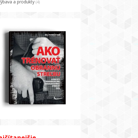
Výbava a produkty
(4)
jčítanejšie