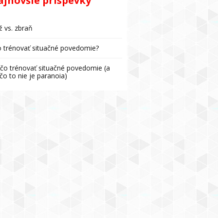
ajnovšie príspevky
 vs. zbraň
 trénovať situačné povedomie?
čo trénovať situačné povedomie (a
čo to nie je paranoia)