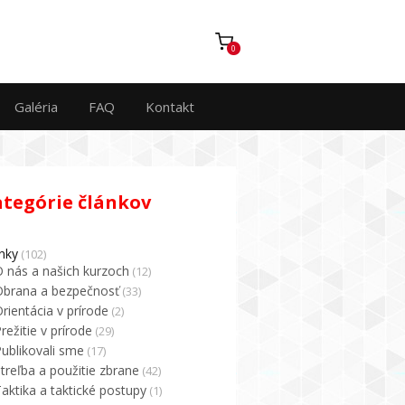
0
Galéria
FAQ
Kontakt
ategórie článkov
nky
(102)
O nás a našich kurzoch
(12)
Obrana a bezpečnosť
(33)
rientácia v prírode
(2)
režitie v prírode
(29)
ublikovali sme
(17)
treľba a použitie zbrane
(42)
aktika a taktické postupy
(1)