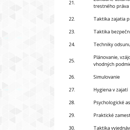
21.
trestného práva
22.
Taktika zajatia p
23.
Taktika bezpečn
24.
Techniky odsunu
Plánovanie, vzáj
25.
vhodných podmie
26.
Simulovanie
27.
Hygiena v zajatí
28.
Psychologické as
29.
Praktické zamest
30.
Taktika vyjedná