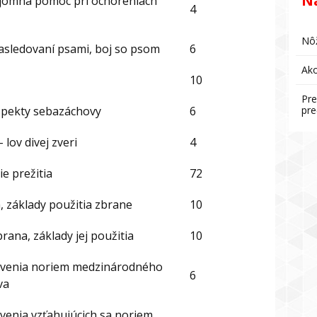
N
jomná pomoc pri ochoreniach
4
Nôž
asledovaní psami, boj so psom
6
Ako
10
Pre
spekty sebazáchovy
6
pre
 lov divej zveri
4
e prežitia
72
a, základy použitia zbrane
10
rana, základy jej použitia
10
ovenia noriem medzinárodného
6
va
venia vzťahujúcich sa noriem