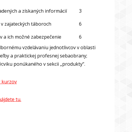
adených a získaných informácií
3
e v zajateckých táboroch
6
v a ich možné zabezpečenie
6
bornému vzdelávaniu jednotlivcov v oblasti
streľby a praktickej profesnej sebaobrany;
ýcviku ponúkaného v sekcii „produkty“.
 kurzov
ájdete tu.