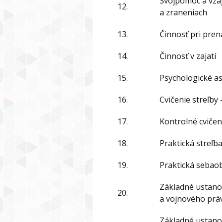
Svojpomoc a vzá
12.
a zraneniach
13.
Činnosť pri pren
14.
Činnosť v zajatí
15.
Psychologické a
16.
Cvičenie streľby –
17.
Kontrolné cvičeni
18.
Praktická streľb
19.
Praktická sebaob
Základné ustan
20.
a vojnového prá
Základné ustano