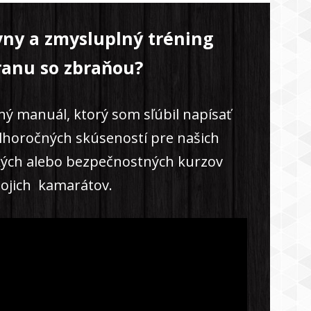
vny a zmysluplný tréning
ranu so zbraňou?
ný manuál, ktorý som sľúbil napísať
dlhoročných skúseností pre našich
kých alebo bezpečnostných kurzov
ojich kamarátov.