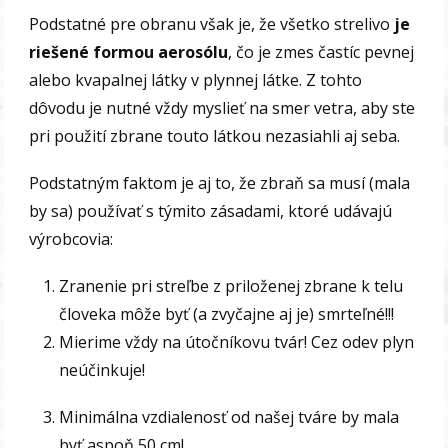
Podstatné pre obranu však je, že všetko strelivo
je
riešené formou aerosólu
, čo je zmes častíc pevnej
alebo kvapalnej látky v plynnej látke. Z tohto
dôvodu je nutné vždy myslieť na smer vetra, aby ste
pri použití zbrane touto látkou nezasiahli aj seba.
Podstatným faktom je aj to, že zbraň sa musí (mala
by sa) používať s týmito zásadami, ktoré udávajú
výrobcovia:
Zranenie pri streľbe z priloženej zbrane k telu
človeka môže byť (a zvyčajne aj je) smrteľné!!!
Mierime vždy na útočníkovu tvár! Cez odev plyn
neúčinkuje!
Minimálna vzdialenosť od našej tváre by mala
byť aspoň 50 cm!