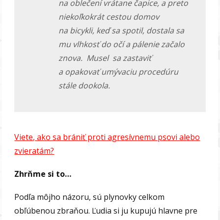
na oblečení vrátane čapice, a preto
niekoľkokrát cestou domov
na bicykli, keď sa spotil, dostala sa
mu vlhkosť do očí a pálenie začalo
znova. Musel sa zastaviť
a opakovať umývaciu procedúru
stále dookola.
Viete, ako sa brániť proti agresívnemu psovi alebo
zvieratám?
Zhrňme si to…
Podľa môjho názoru, sú plynovky celkom
obľúbenou zbraňou. Ľudia si ju kupujú hlavne pre