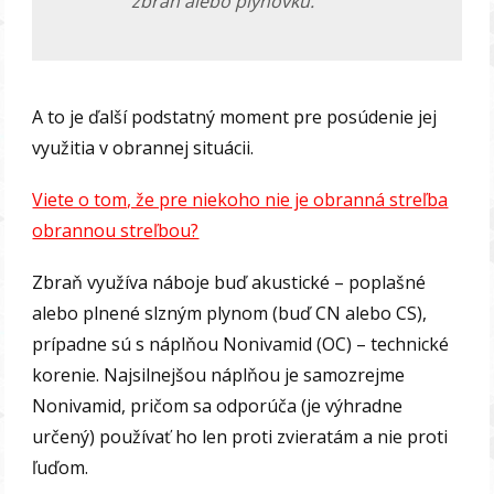
zbraň alebo plynovku.
A to je ďalší podstatný moment pre posúdenie jej
využitia v obrannej situácii.
Viete o tom, že pre niekoho nie je obranná streľba
obrannou streľbou?
Zbraň využíva náboje buď akustické – poplašné
alebo plnené slzným plynom (buď CN alebo CS),
prípadne sú s náplňou Nonivamid (OC) – technické
korenie. Najsilnejšou náplňou je samozrejme
Nonivamid, pričom sa odporúča (je výhradne
určený) používať ho len proti zvieratám a nie proti
ľuďom.