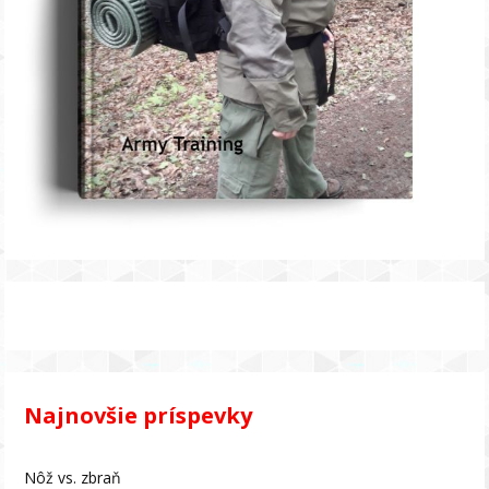
Najnovšie príspevky
Nôž vs. zbraň