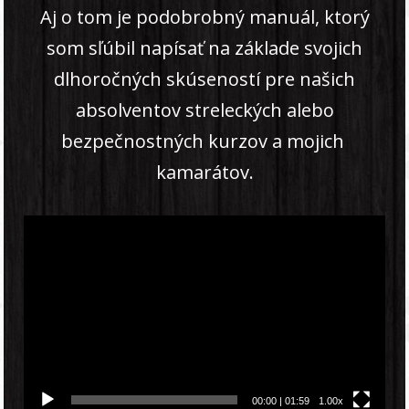
Aj o tom je podobrobný manuál, ktorý
som sľúbil napísať na základe svojich
dlhoročných skúseností pre našich
absolventov streleckých alebo
bezpečnostných kurzov a mojich
kamarátov.
Video
prehrávač
00:00
|
01:59
1.00x