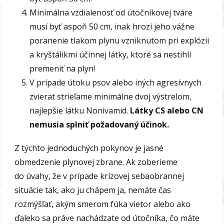
Minimálna vzdialenosť od útočníkovej tváre
musí byť aspoň 50 cm, inak hrozí jeho vážne
poranenie tlakom plynu vzniknutom pri explózii
a kryštálikmi účinnej látky, ktoré sa nestihli
premeniť na plyn!
V prípade útoku psov alebo iných agresívnych
zvierat strieľame minimálne dvoj výstrelom,
najlepšie látku Nonivamid.
Látky CS alebo CN
nemusia splniť požadovaný účinok.
Z týchto jednoduchých pokynov je jasné
obmedzenie plynovej zbrane. Ak zoberieme
do úvahy, že v prípade krízovej sebaobrannej
situácie tak, ako ju chápem ja, nemáte čas
rozmýšľať, akým smerom fúka vietor alebo ako
ďaleko sa práve nachádzate od útočníka, čo máte