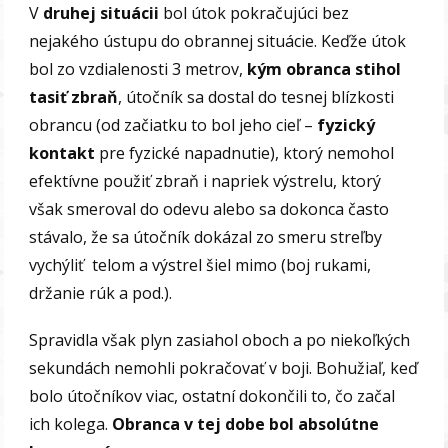
V
druhej situácii
bol útok pokračujúci bez
nejakého ústupu do obrannej situácie. Keďže útok
bol zo vzdialenosti 3 metrov,
kým obranca stihol
tasiť zbraň
, útočník sa dostal do tesnej blízkosti
obrancu (od začiatku to bol jeho cieľ –
fyzický
kontakt
pre fyzické napadnutie), ktorý nemohol
efektívne použiť zbraň i napriek výstrelu, ktorý
však smeroval do odevu alebo sa dokonca často
stávalo, že sa útočník dokázal zo smeru streľby
vychýliť telom a výstrel šiel mimo (boj rukami,
držanie rúk a pod.).
Spravidla však plyn zasiahol oboch a po niekoľkých
sekundách nemohli pokračovať v boji. Bohužiaľ, keď
bolo útočníkov viac, ostatní dokončili to, čo začal
ich kolega.
Obranca v tej dobe bol absolútne