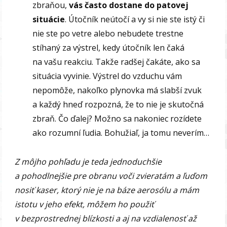
zbraňou,
vás často dostane do patovej
situácie
. Útočník neútočí a vy si nie ste istý či
nie ste po vetre alebo nebudete trestne
stíhaný za výstrel, kedy útočník len čaká
na vašu reakciu. Takže radšej čakáte, ako sa
situácia vyvinie. Výstrel do vzduchu vám
nepomôže, nakoľko plynovka má slabší zvuk
a každý hneď rozpozná, že to nie je skutočná
zbraň. Čo ďalej? Možno sa nakoniec rozídete
ako rozumní ľudia. Bohužiaľ, ja tomu neverím…
Z môjho pohľadu je teda jednoduchšie
a pohodlnejšie pre obranu voči zvieratám a ľuďom
nosiť kaser, ktorý nie je na báze aerosólu a mám
istotu v jeho efekt, môžem ho použiť
v bezprostrednej blízkosti a aj na vzdialenosť až