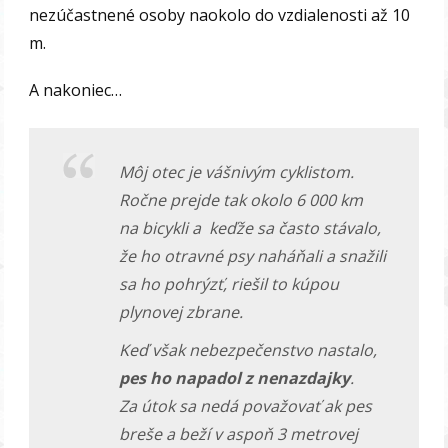
nezúčastnené osoby naokolo do vzdialenosti až 10
m.
A nakoniec…
Môj otec je vášnivým cyklistom.
Ročne prejde tak okolo 6 000 km
na bicykli a keďže sa často stávalo,
že ho otravné psy naháňali a snažili
sa ho pohrýzť, riešil to kúpou
plynovej zbrane.
Keď však nebezpečenstvo nastalo,
pes ho napadol z nenazdajky
.
Za útok sa nedá považovať ak pes
breše a beží v aspoň 3 metrovej