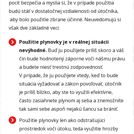
pocit bezpečia a myslia si, že v prípade použitia
budú stáť v dostatočnej vzdialenosti od útočníka,
aby bolo použitie zbrane účinné. Neuvedomujú si
však dve základné veci:
Použitie plynovky je v reálnej situácii
nevýhodné.
Buď ju použijete príliš skoro a váš
čin bude hodnotený záporne voči nášmu právu
a budete niesť trestnú zodpovednosť.
V prípade, že ju použijete vtedy, keď to bude
situácia vyžadovať a zákon povoľovať, útočník
je príliš blízko, aby ste to využili efektívne,
často zasiahnete plynom aj seba a znemožníte
tak sami sebe aspoň nejakú šancu sa brániť.
Použitie plynovky len ako odstrašujúci
prostriedok voči útoku, teda využitie hrozby