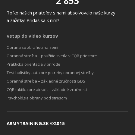
2 853
Toľko našich priateľov s nami absolvovalo naše kurzy
a zážitky! Pridáš sa k nim?
Vstup do video kurzov
Obrana so zbraňou na zemi
Obranná streľba – použitie svetla v CQB priestore
Praktická orientacia v prírode
Test balistiky auta pre potreby obrannej streľby
Obranná streľba – základné zručnosti ISDS
CQB taktika pre airsoft – základné zručnosti
Psychológia obrany pod stresom
ARMYTRAINING.SK ©2015