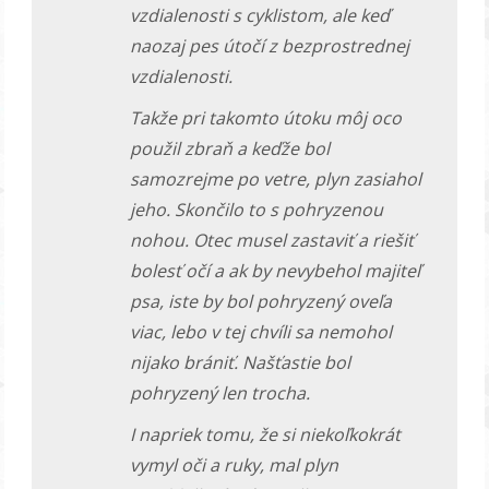
vzdialenosti s cyklistom, ale keď
naozaj pes útočí z bezprostrednej
vzdialenosti.
Takže pri takomto útoku môj oco
použil zbraň a keďže bol
samozrejme po vetre, plyn zasiahol
jeho. Skončilo to s pohryzenou
nohou. Otec musel zastaviť a riešiť
bolesť očí a ak by nevybehol majiteľ
psa, iste by bol pohryzený oveľa
viac, lebo v tej chvíli sa nemohol
nijako brániť. Našťastie bol
pohryzený len trocha.
I napriek tomu, že si niekoľkokrát
vymyl oči a ruky, mal plyn