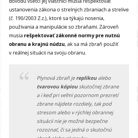
dôvodu všetci jej vlastníci musia rešpektovať
ustanovenia zákona o strelných zbraniach a strelive
(č. 190/2003 Z.z.), ktoré sa týkajú nosenia,
používania a manipulácie so zbraňami. Zároveň
musia
rešpektovať zákonné normy pre nutnú
obranu a krajnú núdzu
, ak sa má zbraň použiť
v reálnej situácii na svoju obranu.
Plynová zbraň je
replikou
alebo
tvarovou kópiou
skutočnej zbrane
a i keď pri veľmi pozornom prezretí
zbrane nájdete rozdiely, tak pod
stresom alebo v rýchlej obrannej
situácii nie je možné bezpečne
rozoznať, či sa jedná o skutočnú