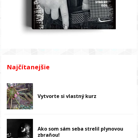
Najčítanejšie
Vytvorte si vlastný kurz
Ako som sám seba strelil plynovou
zbraňou!