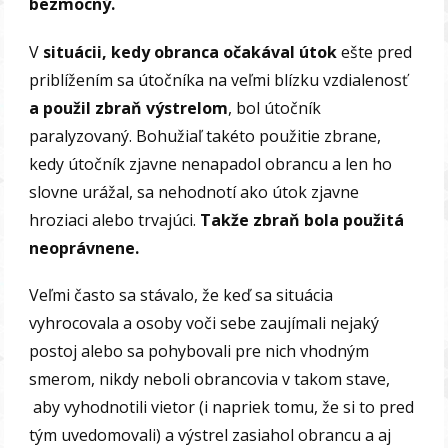
bezmocný.
V
situácii, kedy obranca očakával útok
ešte pred
priblížením sa útočníka na veľmi blízku vzdialenosť
a použil zbraň výstrelom
, bol útočník
paralyzovaný. Bohužiaľ takéto použitie zbrane,
kedy útočník zjavne nenapadol obrancu a len ho
slovne urážal, sa nehodnotí ako útok zjavne
hroziaci alebo trvajúci.
Takže zbraň bola použitá
neoprávnene.
Veľmi často sa stávalo, že keď sa situácia
vyhrocovala a osoby voči sebe zaujímali nejaký
postoj alebo sa pohybovali pre nich vhodným
smerom, nikdy neboli obrancovia v takom stave,
aby vyhodnotili vietor (i napriek tomu, že si to pred
tým uvedomovali) a výstrel zasiahol obrancu a aj