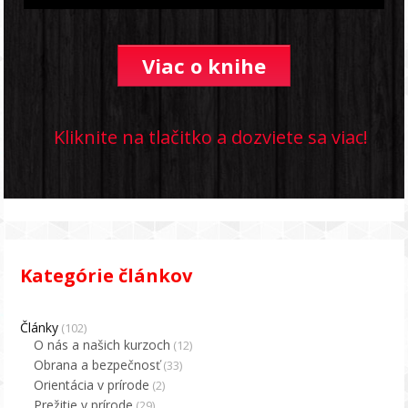
Viac o knihe
Kliknite na tlačitko a dozviete sa viac!
Kategórie článkov
Články
(102)
O nás a našich kurzoch
(12)
Obrana a bezpečnosť
(33)
Orientácia v prírode
(2)
Prežitie v prírode
(29)