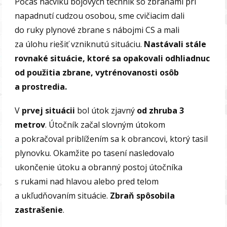
Počas nácviku bojových techník so zbraňami pri
napadnutí cudzou osobou, sme cvičiacim dali
do ruky plynové zbrane s nábojmi CS a mali
za úlohu riešiť vzniknutú situáciu.
Nastávali stále
rovnaké situácie, ktoré sa opakovali odhliadnuc
od použitia zbrane, vytrénovanosti osôb
a prostredia.
V
prvej situácii
bol útok zjavný
od zhruba
3
metrov
. Útočník začal slovným útokom
a pokračoval priblížením sa k obrancovi, ktorý tasil
plynovku. Okamžite po tasení nasledovalo
ukončenie útoku a obranný postoj útočníka
s rukami nad hlavou alebo pred telom
a ukľudňovaním situácie.
Zbraň spôsobila
zastrašenie
.