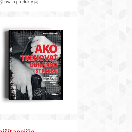
Výbava a produkty
(4)
jčítanejšie