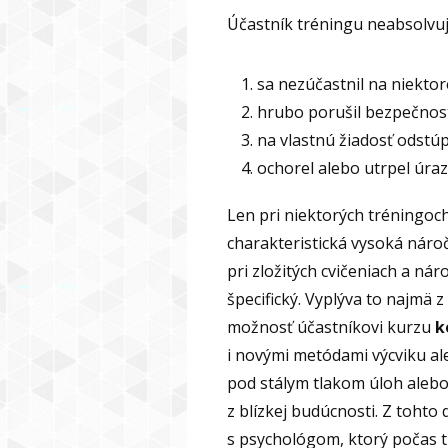
Účastník tréningu neabsolvuj
sa nezúčastnil na niektore
hrubo porušil bezpečnos
na vlastnú žiadosť odstúp
ochorel alebo utrpel úraz
Len pri niektorých tréningoch
charakteristická vysoká náro
pri zložitých cvičeniach a n
špecifický. Vyplýva to najmä 
možnosť účastníkovi kurzu
k
i novými metódami výcviku ale
pod stálym tlakom úloh alebo
z blízkej budúcnosti. Z tohto
s psychológom, ktorý počas 