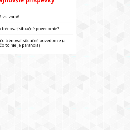
ajnovšie príspevky
 vs. zbraň
 trénovať situačné povedomie?
čo trénovať situačné povedomie (a
čo to nie je paranoia)