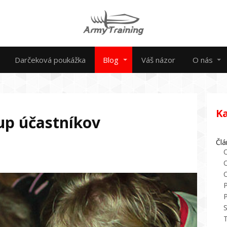
Darčeková poukážka
Blog
Váš názor
O nás
K
tup účastníkov
Člá
O
P
P
S
T