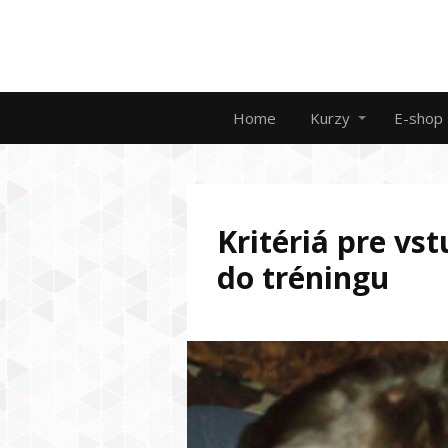
Home
Kurzy
E-shop
Kritériá pre vs
do tréningu