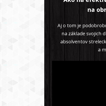
na ob
Aj o tom je podobrob
na základe svojich 
absolventov strelec
a m
Video
prehrávač