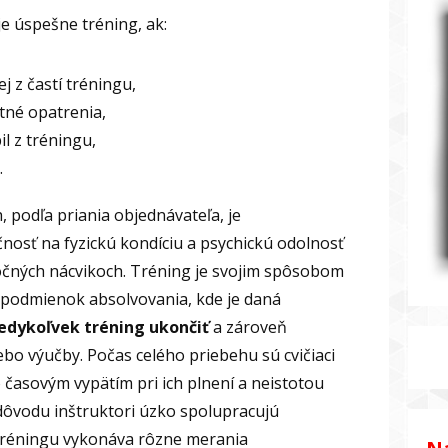
e úspešne tréning, ak:
j z častí tréningu,
tné opatrenia,
il z tréningu,
.
, podľa priania objednávateľa, je
čnosť na fyzickú kondíciu a psychickú odolnosť
áročných nácvikoch. Tréning je svojim spôsobom
z podmienok absolvovania, kde je daná
edykoľvek tréning ukončiť
a zároveň
bo výučby. Počas celého priebehu sú cvičiaci
 časovým vypätím pri ich plnení a neistotou
 dôvodu inštruktori úzko spolupracujú
tréningu vykonáva rôzne merania