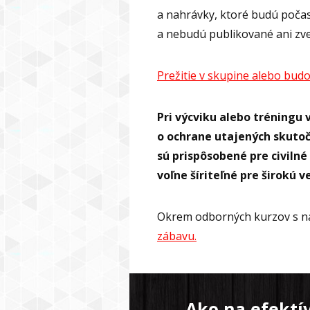
a nahrávky, ktoré budú poča
a nebudú publikované ani zv
Prežitie v skupine alebo bud
Pri výcviku alebo tréningu 
o ochrane utajených skuto
sú prispôsobené pre civiln
voľne šíriteľné pre širokú v
Okrem odborných kurzov s na
zábavu.
Ako na efektí