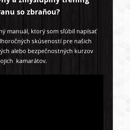
ranu so zbraňou?
ný manuál, ktorý som sľúbil napísať
dlhoročných skúseností pre našich
kých alebo bezpečnostných kurzov
ojich kamarátov.