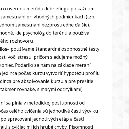
a o overenú metódu debriefingu po každom
zamestnaní pri vhodných podmienkach (tzn.
jednom zamestnaní bezprostredne ďalšie).
vhodné, ide psychológ do terénu a používa
ného rozhovoru.
ika
– používame štandardné osobnostné testy
osti voči stresu, pričom sledujeme možný
koniec. Podarilo sa nám na základe meraní
jedinca počas kurzu vytvoriť hypotézu profilu
dinca pre absolvovanie kurzu a pre prežitie
takmer rovnaké, s malými odchýlkami).
ení sa plnia v metodickej postupnosti od
as celého cvičenia sú jednotlivé časti výcviku
o spracovaní jednotlivých etáp a častí
ajú s cvičiacimi ich hrubé chyby. Písomnosti