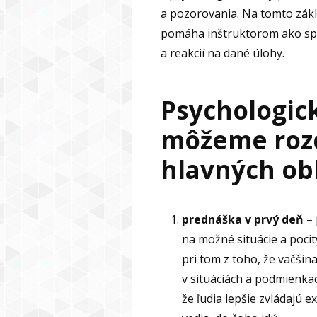
a pozorovania. Na tomto zákla
pomáha inštruktorom ako sp
a reakcií na dané úlohy.
Psychologic
môžeme rozd
hlavných obl
prednáška
v prvý deň –
na možné situácie a poci
pri tom z toho, že väčšin
v situáciách a podmienkac
že ľudia lepšie zvládajú