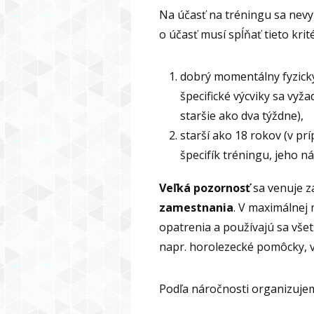
Na účasť na tréningu sa nev
o účasť musí spĺňať tieto krité
dobrý momentálny fyzický
špecifické výcviky sa vyža
staršie ako dva týždne),
starší ako 18 rokov (v pr
špecifík tréningu, jeho n
Veľká pozornosť
sa venuje 
zamestnania
. V maximálnej
opatrenia a používajú sa vš
napr. horolezecké pomôcky, vý
Podľa náročnosti organizuje