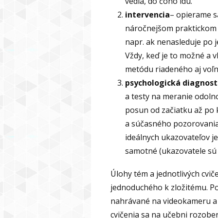
vedia, do čoho idú.
intervencia
– opierame s
náročnejšom praktickom 
napr. ak nenasleduje po 
Vždy, keď je to možné a 
metódu riadeného aj voľ
psychologická diagnost
a testy na meranie odoln
posun od začiatku až po 
a súčasného pozorovania 
ideálnych ukazovateľov je
samotné (ukazovatele sú 
Úlohy tém a jednotlivých cvič
jednoduchého k zložitému. Poč
nahrávané na videokameru a p
cvičenia sa na učebni rozober