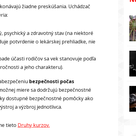
ykonávajú žiadne preskúšania. Uchádzač
ria:
, psychický a zdravotný stav (na niektoré
duje potvrdenie o lekárskej prehliadke, nie
ípade účasti rodičov sa vek stanovuje podľa
áročnosti a jeho charakteru).
zabezpečeniu
bezpečnosti počas
 možnej miere sa dodržujú bezpečnostné
etky dostupné bezpečnostné pomôcky ako
stroj a výzbroj jednotlivca.
me tieto
Druhy kurzov.