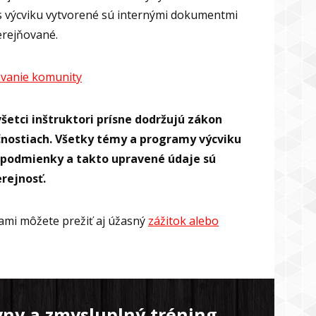
s výcviku vytvorené sú internými dokumentmi
erejňované.
ovanie komunity
všetci inštruktori prísne dodržujú zákon
čnostiach. Všetky témy a programy výcviku
é podmienky a takto upravené údaje sú
erejnosť.
mi môžete prežiť aj úžasný
zážitok alebo
vny a zmysluplný tréning