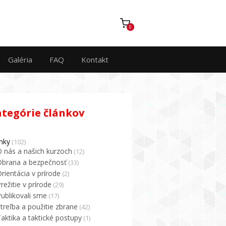
0
Galéria
FAQ
Kontakt
ategórie článkov
nky
(102)
O nás a našich kurzoch
(12)
Obrana a bezpečnosť
(33)
rientácia v prírode
(2)
režitie v prírode
(29)
ublikovali sme
(17)
treľba a použitie zbrane
(42)
aktika a taktické postupy
(1)