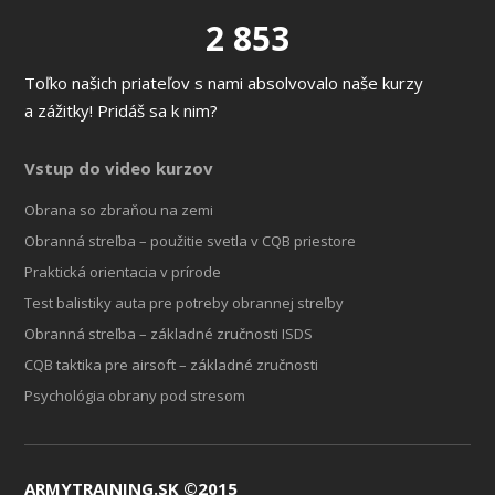
2 853
Toľko našich priateľov s nami absolvovalo naše kurzy
a zážitky! Pridáš sa k nim?
Vstup do video kurzov
Obrana so zbraňou na zemi
Obranná streľba – použitie svetla v CQB priestore
Praktická orientacia v prírode
Test balistiky auta pre potreby obrannej streľby
Obranná streľba – základné zručnosti ISDS
CQB taktika pre airsoft – základné zručnosti
Psychológia obrany pod stresom
ARMYTRAINING.SK ©2015