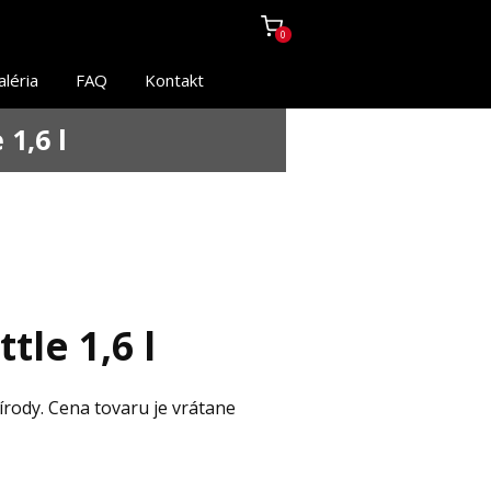
0
aléria
FAQ
Kontakt
1,6 l
tle 1,6 l
írody. Cena tovaru je vrátane