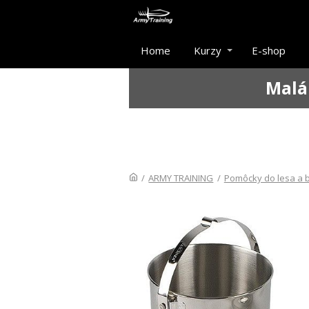
Home
Kurzy
E-shop
Malá
/
ARMY TRAINING
/
Pomôcky do lesa a b