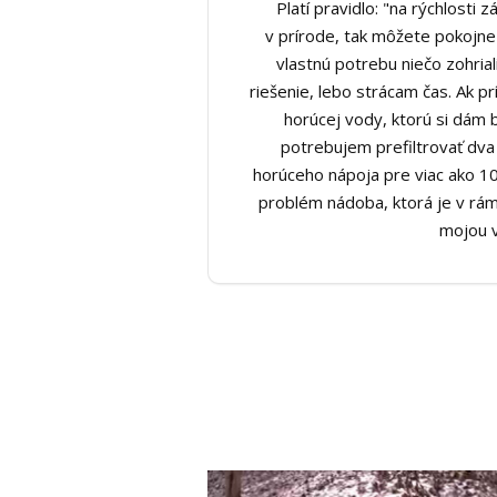
Platí pravidlo: "na rýchlosti z
v prírode, tak môžete pokojne 
vlastnú potrebu niečo zohriali
riešenie, lebo strácam čas. Ak
horúcej vody, ktorú si dám 
potrebujem prefiltrovať dva a
horúceho nápoja pre viac ako 10
problém nádoba, ktorá je v rám
mojou v
Video