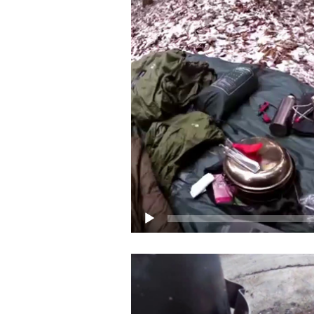
prehrávač
Video
prehrávač