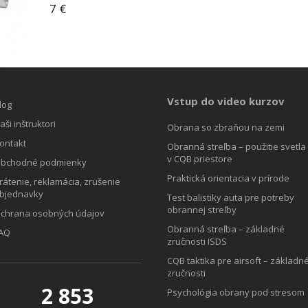
7
€
Vstup do video kurzov
log
aši inštruktori
Obrana so zbraňou na zemi
ontakt
Obranná streľba – použitie svetla
v CQB priestore
bchodné podmienky
Praktická orientacia v prírode
rátenie, reklamácia, zrušenie
bjednavky
Test balistiky auta pre potreby
obrannej streľby
chrana osobných údajov
Obranná streľba – základné
AQ
zručnosti ISDS
CQB taktika pre airsoft – základn
zručnosti
2 853
Psychológia obrany pod stresom