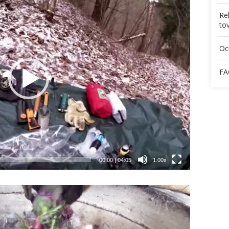
Re
to
Oc
FA
00:00
|
04:05
1.00x