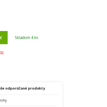
ť
Skladom 4 ks
by
še odporúčané produkty
tohy