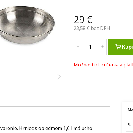
29
€
23,58
€ bez DPH
Kúpi
Možnosti doručenia a plat
Na
Ba
varenie. Hrniec s objedmom 1,6 l má ucho