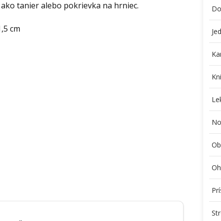
 ako tanier alebo pokrievka na hrniec.
Do
1,5 cm
Je
Ka
Kni
Le
No
Ob
Oh
Pr
St