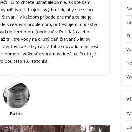
áleží". Či to chcete uznať alebo nie, ak ste sami
Sv
využiť dvoj či trojdecový hrnček, aby ste si pre
 či uvarili. V každom prípade pre mňa to nie je
Ta
 príde k reálnym problémom, potrebujem množstvo
buď do termoforu (ohrievač v Pet fľaši) alebo
Tr
ž tri litre vody na druhý deň či uvariť 5 litrov
 klientov za krátky čas. Z tohto dôvodu mne rieši
Vo
ci pomeru: veľkosť x spratnosť ideálna. Preto je
oľbou táto 1,6 Tatonka.
No
Vý
Vš
Patrik
Zá
Ob