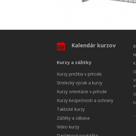
Kalendár kurzov
B
N
Kurzy a zážitky
K
O
Kurzy prežitia v prírode
V
Strelecký výcvik a kurzy
o
Kurzy orientácie v prírode
O
Kurzy bezpečnosti a ochrany
F
Taktické kurzy
Zážitky a zábava
Video kurzy
Darčeková poukážka