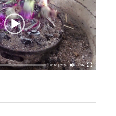
00:00
|
02:24
1.00x