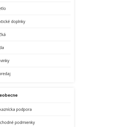
etlo
ktické doplnky
ičká
da
vinky
predaj
eobecne
kaznícka podpora
chodné podmienky