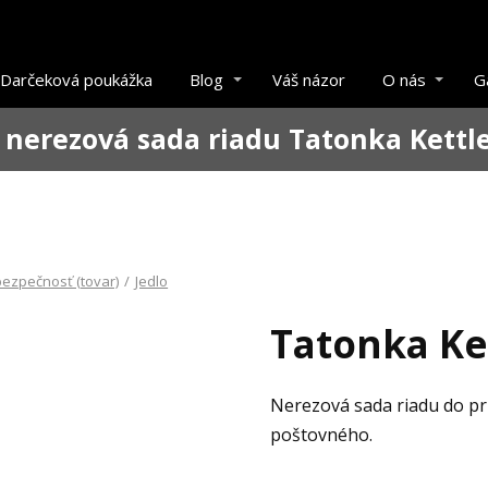
Darčeková poukážka
Blog
Váš názor
O nás
G
 nerezová sada riadu Tatonka Kettle 
ezpečnosť (tovar)
/
Jedlo
Tatonka Ket
Nerezová sada riadu do pr
poštovného.