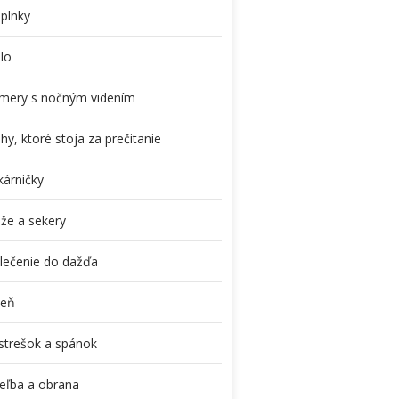
plnky
dlo
mery s nočným videním
hy, ktoré stoja za prečitanie
kárničky
že a sekery
lečenie do dažďa
eň
ístrešok a spánok
reľba a obrana