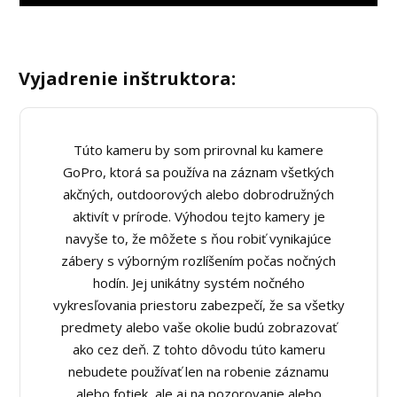
Vyjadrenie inštruktora:
Túto kameru by som prirovnal ku kamere
GoPro, ktorá sa používa na záznam všetkých
akčných, outdoorových alebo dobrodružných
aktivít v prírode. Výhodou tejto kamery je
navyše to, že môžete s ňou robiť vynikajúce
zábery s výborným rozlíšením počas nočných
hodín. Jej unikátny systém nočného
vykresľovania priestoru zabezpečí, že sa všetky
predmety alebo vaše okolie budú zobrazovať
ako cez deň. Z tohto dôvodu túto kameru
nebudete používať len na robenie záznamu
alebo fotiek, ale aj na pozorovanie alebo