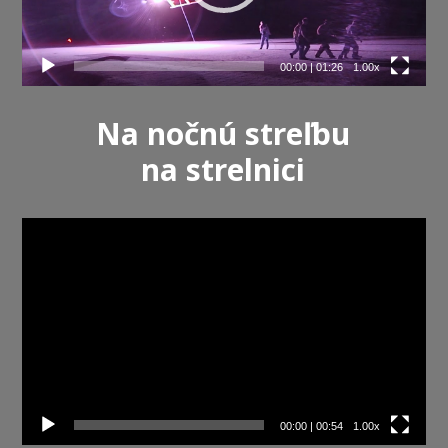
00:00
|
01:26
1.00x
Na nočnú streľbu
na strelnici
Video
prehrávač
00:00
|
00:54
1.00x