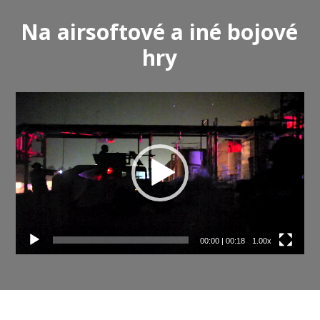
Na airsoftové a iné bojové
hry
Video
prehrávač
00:00
|
00:18
1.00x