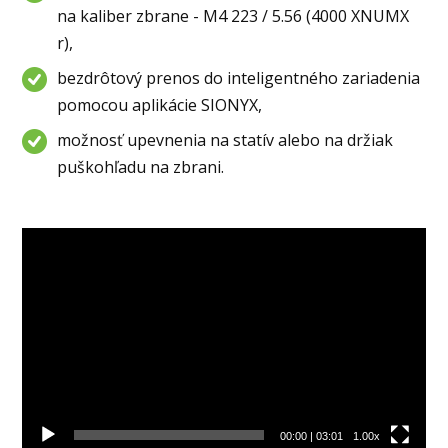
na kaliber zbrane - M4 223 / 5.56 (4000 XNUMX
r),
bezdrôtový prenos do inteligentného zariadenia
pomocou aplikácie SIONYX,
možnosť upevnenia na statív alebo na držiak
puškohľadu na zbrani.
Video
prehrávač
00:00
|
03:01
1.00x