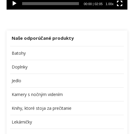
00:00
|
02:05
1.00x
Naše odporúčané produkty
Batohy
Doplnky
Jedlo
Kamery s nočným videním
Knihy, ktoré stoja za prečitanie
Lekárničky