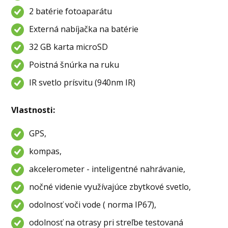
2 batérie fotoaparátu
Externá nabíjačka na batérie
32 GB karta microSD
Poistná šnúrka na ruku
IR svetlo prísvitu (940nm IR)
Vlastnosti:
GPS,
kompas,
akcelerometer - inteligentné nahrávanie,
nočné videnie využívajúce zbytkové svetlo,
odolnosť voči vode ( norma IP67),
odolnosť na otrasy pri streľbe testovaná