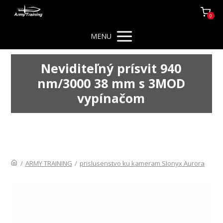
0
MENU
Neviditeľný prísvit 940
nm/3000 38 mm s 3MOD
vypínačom
/
ARMY TRAINING
/
prislusenstvo ku kameram SIonyx Aurora