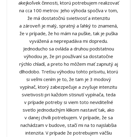
akejkoľvek činnosti, ktorú potrebujem realizovať
na cca 100 metrov. Jeho výhoda spočíva v tom,
že má dostatočnú svietivosť a intenzitu
a zároveň je malý, spratný a ľahký to znamená,
že v prípade, že ho mám na puške, tak je puška
vyvážená a neprepadáva mi dopredu.
Jednoducho sa ovláda a druhou podstatnou
výhodou je, že pri používaní sa dostatočne
rýchlo chladí, a preto ho môžem mať zapnutý aj
dlhodobo. Treťou výhodou tohto prísvitu, ktorú
si veľmi cením je to, že tam je 3 modový
vypínač, ktorý zabezpečuje a zvyšuje intenzitu
svietivosti pri každom stisnutí vypínača, teda
v prípade potreby si viem toto neviditeľné
svetlo jednoduchým klikom nastaviť tak, ako
v danej chvíli potrebujem. V prípade, že sa
nachádzam v budove, stačí mi na to najslabšia
intenzita. V prípade že potrebujem väčšiu