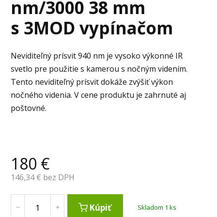
nm/3000 38 mm
s 3MOD vypínačom
Neviditeľný prísvit 940 nm je vysoko výkonné IR
svetlo pre použitie s kamerou s nočným videním.
Tento neviditeľný prísvit dokáže zvýšiť výkon
nočného videnia. V cene produktu je zahrnuté aj
poštovné.
180
€
146,34
€ bez DPH
Kúpiť
Skladom 1 ks