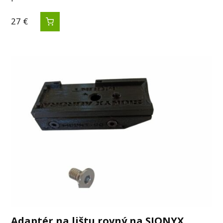
27
€
Adaptér na lištu rovný na SIONYX