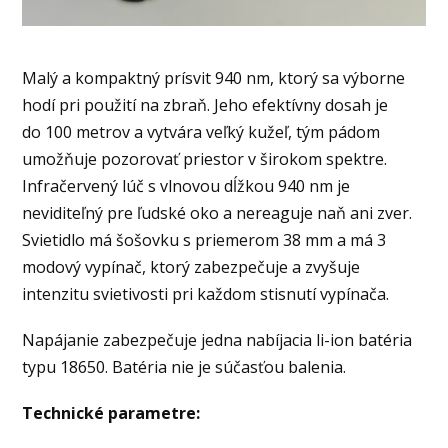
Malý a kompaktný prísvit 940 nm, ktorý sa výborne
hodí pri použití na zbraň. Jeho efektívny dosah je
do 100 metrov a vytvára veľký kužeľ, tým pádom
umožňuje pozorovať priestor v širokom spektre.
Infračervený lúč s vlnovou dĺžkou 940 nm je
neviditeľný pre ľudské oko a nereaguje naň ani zver.
Svietidlo má šošovku s priemerom 38 mm a má 3
modový vypínač, ktorý zabezpečuje a zvyšuje
intenzitu svietivosti pri každom stisnutí vypínača.
Napájanie zabezpečuje jedna nabíjacia li-ion batéria
typu 18650. Batéria nie je súčasťou balenia.
Technické parametre: