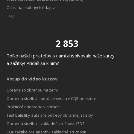
Ochrana osobných údajov
FAQ
2 853
Toľko našich priateľov s nami absolvovalo naše kurzy
a zážitky! Pridáš sa k nim?
Vstup do video kurzov
Obrana so zbraňou na zemi
Obranná streľba – použitie svetla v CQB priestore
Praktická orientacia v prírode
Test balistiky auta pre potreby obrannej streľby
Obranná streľba – základné zručnosti ISDS
CQB taktika pre airsoft – základné zručnosti