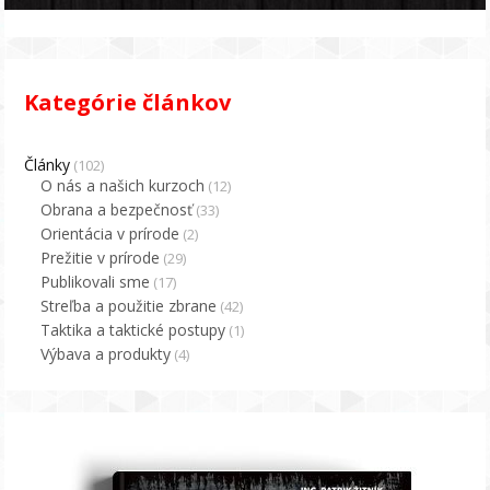
Kategórie článkov
Články
(102)
O nás a našich kurzoch
(12)
Obrana a bezpečnosť
(33)
Orientácia v prírode
(2)
Prežitie v prírode
(29)
Publikovali sme
(17)
Streľba a použitie zbrane
(42)
Taktika a taktické postupy
(1)
Výbava a produkty
(4)