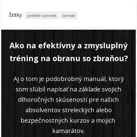
Štítky:
prežitie v prírode
survival
Ako na efektívny a zmysluplný
tréning na obranu so zbraňou?
Aj o tom je podobrobný manuál, ktorý
som sľúbil napísať na základe svojich
dlhoročných skúseností pre našich
absolventov streleckých alebo
bezpečnostných kurzov a mojich
kamarátov.