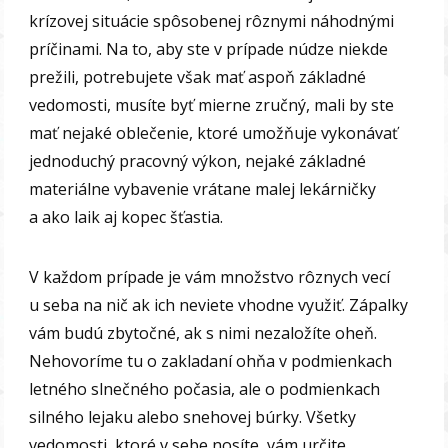
krízovej situácie spôsobenej rôznymi náhodnými
príčinami. Na to, aby ste v prípade núdze niekde
prežili, potrebujete však mať aspoň základné
vedomosti, musíte byť mierne zručný, mali by ste
mať nejaké oblečenie, ktoré umožňuje vykonávať
jednoduchý pracovný výkon, nejaké základné
materiálne vybavenie vrátane malej lekárničky
a ako laik aj kopec šťastia.
V každom prípade je vám množstvo rôznych vecí
u seba na nič ak ich neviete vhodne využiť. Zápalky
vám budú zbytočné, ak s nimi nezaložíte oheň.
Nehovoríme tu o zakladaní ohňa v podmienkach
letného slnečného počasia, ale o podmienkach
silného lejaku alebo snehovej búrky. Všetky
vedomosti, ktoré v sebe nosíte, vám určite