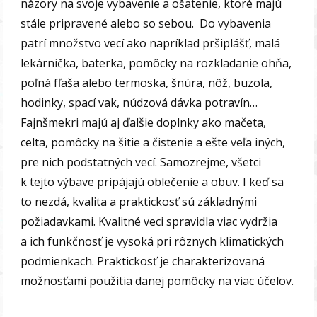
názory na svoje vybavenie a ošatenie, ktoré majú
stále pripravené alebo so sebou. Do vybavenia
patrí množstvo vecí ako napríklad pršiplášť, malá
lekárnička, baterka, pomôcky na rozkladanie ohňa,
poľná fľaša alebo termoska, šnúra, nôž, buzola,
hodinky, spací vak, núdzová dávka potravín…
Fajnšmekri majú aj ďalšie doplnky ako mačeta,
celta, pomôcky na šitie a čistenie a ešte veľa iných,
pre nich podstatných vecí. Samozrejme, všetci
k tejto výbave pripájajú oblečenie a obuv. I keď sa
to nezdá, kvalita a praktickosť sú základnými
požiadavkami. Kvalitné veci spravidla viac vydržia
a ich funkčnosť je vysoká pri rôznych klimatických
podmienkach. Praktickosť je charakterizovaná
možnosťami použitia danej pomôcky na viac účelov.