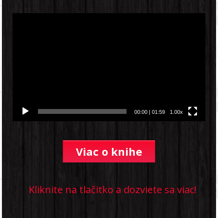
Video
prehrávač
00:00
|
01:59
1.00x
Viac o knihe
Kliknite na tlačitko a dozviete sa viac!