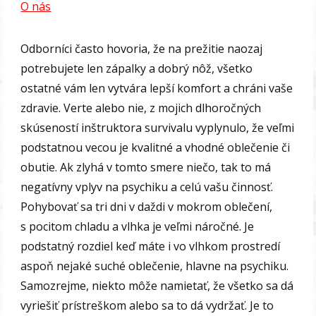
O nás
Odborníci často hovoria, že na prežitie naozaj
potrebujete len zápalky a dobrý nôž, všetko
ostatné vám len vytvára lepší komfort a chráni vaše
zdravie. Verte alebo nie, z mojich dlhoročných
skúseností inštruktora survivalu vyplynulo, že veľmi
podstatnou vecou je kvalitné a vhodné oblečenie či
obutie. Ak zlyhá v tomto smere niečo, tak to má
negatívny vplyv na psychiku a celú vašu činnosť.
Pohybovať sa tri dni v daždi v mokrom oblečení,
s pocitom chladu a vlhka je veľmi náročné. Je
podstatný rozdiel keď máte i vo vlhkom prostredí
aspoň nejaké suché oblečenie, hlavne na psychiku.
Samozrejme, niekto môže namietať, že všetko sa dá
vyriešiť prístreškom alebo sa to dá vydržať. Je to