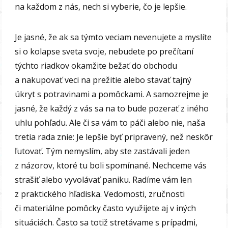
na každom z nás, nech si vyberie, čo je lepšie.
Je jasné, že ak sa týmto veciam nevenujete a myslíte
si o kolapse sveta svoje, nebudete po prečítaní
týchto riadkov okamžite bežať do obchodu
a nakupovať veci na prežitie alebo stavať tajný
úkryt s potravinami a pomôckami. A samozrejme je
jasné, že každý z vás sa na to bude pozerať z iného
uhlu pohľadu. Ale či sa vám to páči alebo nie, naša
tretia rada znie: Je lepšie byť pripravený, než neskôr
ľutovať. Tým nemyslím, aby ste zastávali jeden
z názorov, ktoré tu boli spomínané. Nechceme vás
strašiť alebo vyvolávať paniku. Radíme vám len
z praktického hľadiska. Vedomosti, zručnosti
či materiálne pomôcky často využijete aj v iných
situáciách. Často sa totiž stretávame s prípadmi,