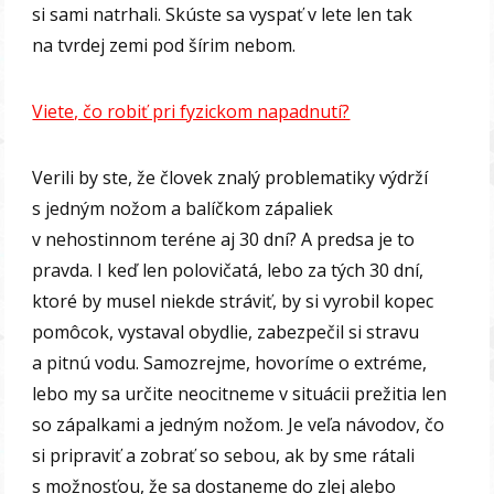
si sami natrhali. Skúste sa vyspať v lete len tak
na tvrdej zemi pod šírim nebom.
Viete, čo robiť pri fyzickom napadnutí?
Verili by ste, že človek znalý problematiky výdrží
s jedným nožom a balíčkom zápaliek
v nehostinnom teréne aj 30 dní? A predsa je to
pravda. I keď len polovičatá, lebo za tých 30 dní,
ktoré by musel niekde stráviť, by si vyrobil kopec
pomôcok, vystaval obydlie, zabezpečil si stravu
a pitnú vodu. Samozrejme, hovoríme o extréme,
lebo my sa určite neocitneme v situácii prežitia len
so zápalkami a jedným nožom. Je veľa návodov, čo
si pripraviť a zobrať so sebou, ak by sme rátali
s možnosťou, že sa dostaneme do zlej alebo