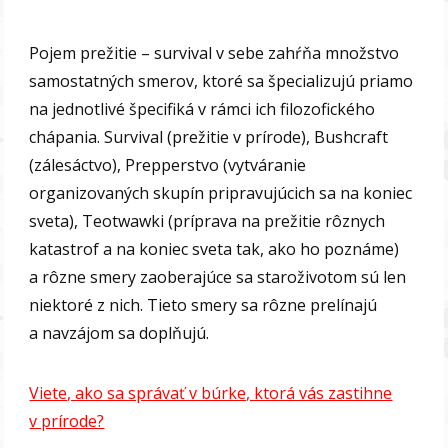
Pojem prežitie – survival v sebe zahŕňa množstvo
samostatných smerov, ktoré sa špecializujú priamo
na jednotlivé špecifiká v rámci ich filozofického
chápania. Survival (prežitie v prírode), Bushcraft
(zálesáctvo), Prepperstvo (vytváranie
organizovaných skupín pripravujúcich sa na koniec
sveta), Teotwawki (príprava na prežitie rôznych
katastrof a na koniec sveta tak, ako ho poznáme)
a rôzne smery zaoberajúce sa staroživotom sú len
niektoré z nich. Tieto smery sa rôzne prelínajú
a navzájom sa doplňujú.
Viete, ako sa správať v búrke, ktorá vás zastihne
v prírode?