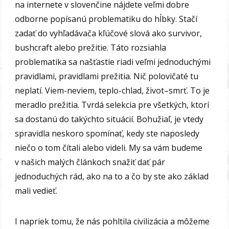
na internete v slovenčine nájdete veľmi dobre
odborne popísanú problematiku do hĺbky. Stačí
zadať do vyhľadávača kľúčové slová ako survivor,
bushcraft alebo prežitie. Táto rozsiahla
problematika sa našťastie riadi veľmi jednoduchými
pravidlami, pravidlami prežitia. Nič polovičaté tu
neplatí. Viem-neviem, teplo-chlad, život–smrť. To je
meradlo prežitia. Tvrdá selekcia pre všetkých, ktorí
sa dostanú do takýchto situácií. Bohužiaľ, je vtedy
spravidla neskoro spomínať, kedy ste naposledy
niečo o tom čítali alebo videli. My sa vám budeme
v našich malých článkoch snažiť dať pár
jednoduchých rád, ako na to a čo by ste ako základ
mali vedieť.
I napriek tomu, že nás pohltila civilizácia a môžeme