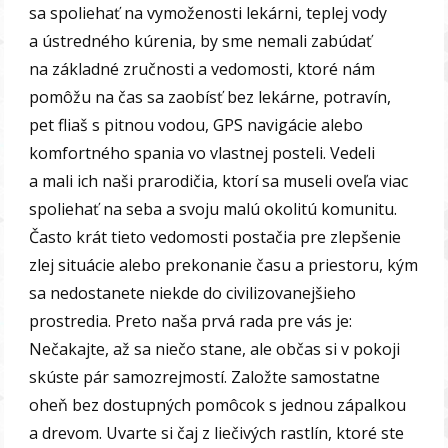
sa spoliehať na vymoženosti lekárni, teplej vody
a ústredného kúrenia, by sme nemali zabúdať
na základné zručnosti a vedomosti, ktoré nám
pomôžu na čas sa zaobísť bez lekárne, potravín,
pet fliaš s pitnou vodou, GPS navigácie alebo
komfortného spania vo vlastnej posteli. Vedeli
a mali ich naši prarodičia, ktorí sa museli oveľa viac
spoliehať na seba a svoju malú okolitú komunitu.
Často krát tieto vedomosti postačia pre zlepšenie
zlej situácie alebo prekonanie času a priestoru, kým
sa nedostanete niekde do civilizovanejšieho
prostredia. Preto naša prvá rada pre vás je:
Nečakajte, až sa niečo stane, ale občas si v pokoji
skúste pár samozrejmostí. Založte samostatne
oheň bez dostupných pomôcok s jednou zápalkou
a drevom. Uvarte si čaj z liečivých rastlín, ktoré ste