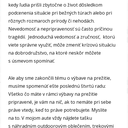
kedy ľudia prišli zbytočne o život dôsledkom
podcenenia situácie pri bežných túrach alebo pri
rôznych rozmaroch prírody či nehodách.
Nevedomosť a nepripravenosť sú často príčinou
tragédií. Jednoduchá vedomosť a zručnosť, ktorú
viete správne využiť, môže zmeniť krízovú situáciu
na dobrodružstvo, na ktoré neskôr môžete
s úsmevom spomínať.
Ale aby sme zakončili tému o výbave na prežitie,
musíme spomenúť ešte poslednú štvrtú radu:
Všetko čo máte v rámci výbavy na prežitie
pripravené, je vám na nič, ak to nemáte pri sebe
práve vtedy, keď to práve potrebujete. Myslite
na to. V mojom aute vždy nájdete tašku
s náhradným outdoorovým oblečením, trekovými