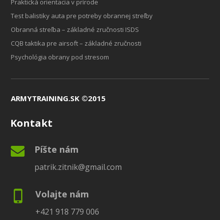
Praktická orientacia v prírode
Test balistiky auta pre potreby obrannej streľby
Obranná streľba – základné zručnosti ISDS
CQB taktika pre airsoft – základné zručnosti
Psychológia obrany pod stresom
ARMYTRAINING.SK ©2015
Kontakt
Píšte nám
patrik.zitnik@gmail.com
Volajte nám
+421 918 779 006