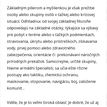
Základným pilierom a myšlienkou je však prežitie
osoby alebo skupiny osôb v ťažkej alebo krízovej
situácii. Odhliadnuc od svojej základnej filozofie
odpovedajú na základné otázky, týkajúce sa výbavy
pre pobyt v teréne alebo v ťažkých podmienkach,
stravovania, úkrytu alebo prístreškoch, získavania
vody, prvej pomoci alebo zdravotného
zabezpečenia, orientácie či prekonávaní náročných
prírodných prekážok. Samozrejme, určité skupiny,
hlavne armádni špecialisti, sa učia ešte rôzne
postupy ako taktiku, chemickú ochranu,
maskovanie, stopovanie, navigáciu, boj, založenie
komunít…
Vidíte, že je to veľmi široká oblasť. Je dobré, že už aj