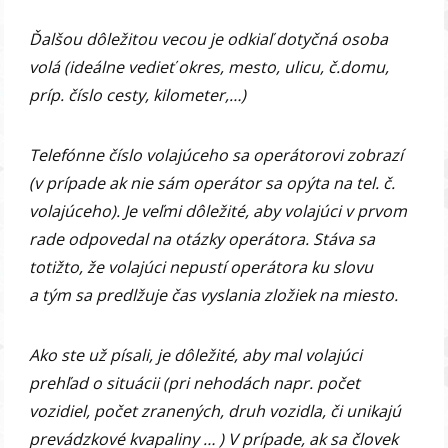
Ďalšou dôležitou vecou je odkiaľ dotyčná osoba
volá (ideálne vedieť okres, mesto, ulicu, č.domu,
príp. číslo cesty, kilometer,…)
Telefónne číslo volajúceho sa operátorovi zobrazí
(v prípade ak nie sám operátor sa opýta na tel. č.
volajúceho). Je veľmi dôležité, aby volajúci v prvom
rade odpovedal na otázky operátora. Stáva sa
totižto, že volajúci nepustí operátora ku slovu
a tým sa predlžuje čas vyslania zložiek na miesto.
Ako ste už písali, je dôležité, aby mal volajúci
prehľad o situácii (pri nehodách napr. počet
vozidiel, počet zranených, druh vozidla, či unikajú
prevádzkové kvapaliny … ) V prípade, ak sa človek