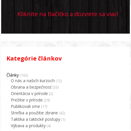
Kliknite na tlačitko a dozviete sa viac!
Kategórie článkov
Články
(102)
O nás a našich kurzoch
(12)
Obrana a bezpečnosť
(33)
Orientácia v prírode
(2)
Prežitie v prírode
(29)
Publikovali sme
(17)
Streľba a použitie zbrane
(42)
Taktika a taktické postupy
(1)
Výbava a produkty
(4)