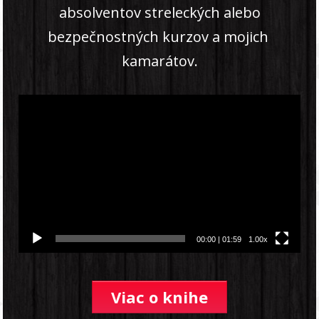
absolventov streleckých alebo
bezpečnostných kurzov a mojich
kamarátov.
Video
prehrávač
00:00
|
01:59
1.00x
Viac o knihe