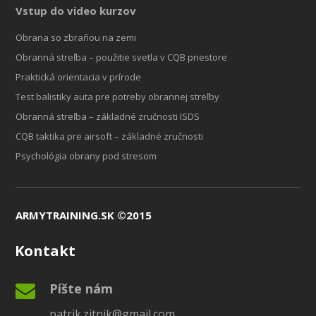
Vstup do video kurzov
Obrana so zbraňou na zemi
Obranná streľba – použitie svetla v CQB priestore
Praktická orientacia v prírode
Test balistiky auta pre potreby obrannej streľby
Obranná streľba – základné zručnosti ISDS
CQB taktika pre airsoft – základné zručnosti
Psychológia obrany pod stresom
ARMYTRAINING.SK ©2015
Kontakt
Píšte nám
patrik.zitnik@gmail.com