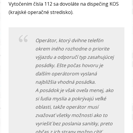
Vytočením čísla 112 sa dovoláte na dispečing KOS
(krajské operačné stredisko).
Operátor, ktorý dvihne telefón
okrem iného rozhodne o priorite
výjazdu a odporučí typ zasahujúcej
posádky. Ešte počas hovoru je
ďalším operátorom vyslaná
najbližšia vhodná posádka.
A posádok je však oveľa menej, ako
si ľudia myslia a pokrývajú veľké
oblasti, takže operátor musí
zvažovať všetky možnosti ako to
vyriešiť bez poslania sanitky, preto
občas z ich strany možno cítiť