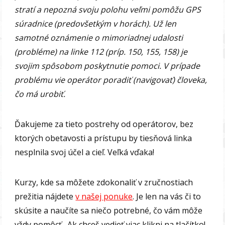
stratí a nepozná svoju polohu veľmi pomôžu GPS
súradnice (predovšetkým v horách). Už len
samotné oznámenie o mimoriadnej udalosti
(probléme) na linke 112 (príp. 150, 155, 158) je
svojim spôsobom poskytnutie pomoci. V prípade
problému vie operátor poradiť (navigovať) človeka,
čo má urobiť.
Ďakujeme za tieto postrehy od operátorov, bez
ktorých obetavosti a prístupu by tiesňová linka
nesplnila svoj účel a cieľ. Veľká vďaka!
Kurzy, kde sa môžete zdokonaliť v zručnostiach
prežitia nájdete
v našej ponuke
. Je len na vás či to
skúsite a naučíte sa niečo potrebné, čo vám môže
vždy pomôcť. Ak chceš vedieť viac klikni na tlačítko!