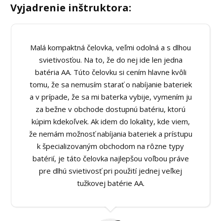
Vyjadrenie inštruktora:
Malá kompaktná čelovka, veľmi odolná a s dlhou
svietivosťou. Na to, že do nej ide len jedna
batéria AA. Túto čelovku si cením hlavne kvôli
tomu, že sa nemusím starať o nabíjanie bateriek
a v prípade, že sa mi baterka vybije, vymením ju
za bežne v obchode dostupnú batériu, ktorú
kúpim kdekoľvek. Ak idem do lokality, kde viem,
že nemám možnosť nabíjania bateriek a prístupu
k špecializovaným obchodom na rôzne typy
batérií, je táto čelovka najlepšou voľbou práve
pre dlhú svietivosť pri použití jednej veľkej
tužkovej batérie AA.