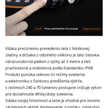
Vďaka precíznemu prevedeniu tela z hliníkovej
zliatiny a držiaka z odolného silikónu je táto čelovka
nárazuvzdorná pádom z výšky až 2 metre a tiež
prachotesná a vodotesná podľa štandardov IP68.
Produkt ponúka celkovo tri režimy svietenia
a elektroniku s funkciou predĺženia výdrže,
v režimoch 240 a 70 lumenov postupne znižuje výkon
pre dosiahnutie dlhšej doby svietenia.
Vďaka svojej hmotnosti a cene je vhodná pre mnoho
záujmových aktivít. Kempovanie, turistiku, rybárstvo