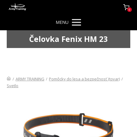
0
MENU
Čelovka Fenix HM 23
/
ARMY TRAINING
/
Pomôcky do lesa a bezpečnosť (tovar)
/
Svetlo