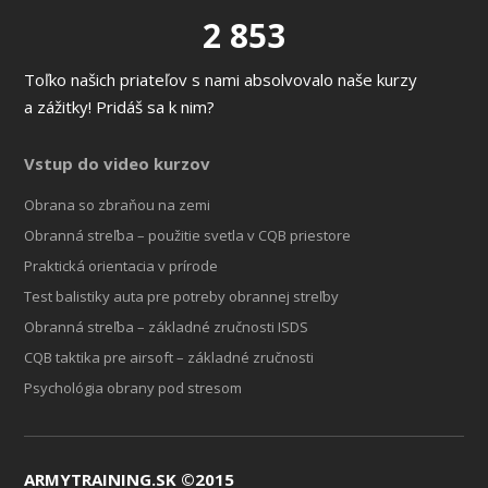
2 853
Toľko našich priateľov s nami absolvovalo naše kurzy
a zážitky! Pridáš sa k nim?
Vstup do video kurzov
Obrana so zbraňou na zemi
Obranná streľba – použitie svetla v CQB priestore
Praktická orientacia v prírode
Test balistiky auta pre potreby obrannej streľby
Obranná streľba – základné zručnosti ISDS
CQB taktika pre airsoft – základné zručnosti
Psychológia obrany pod stresom
ARMYTRAINING.SK ©2015