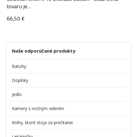
tovaru je…
66,50
€
Naše odporúčané produkty
Batohy
Doplnky
Jedlo
Kamery s nočným videním
Knihy, ktoré stoja za prečitanie
Lekárničky