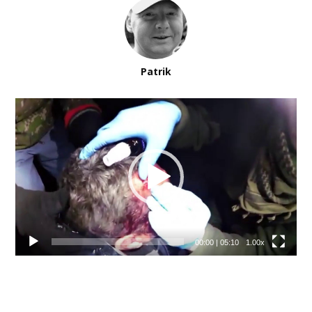
Patrik
Video
prehrávač
00:00
|
05:10
1.00x