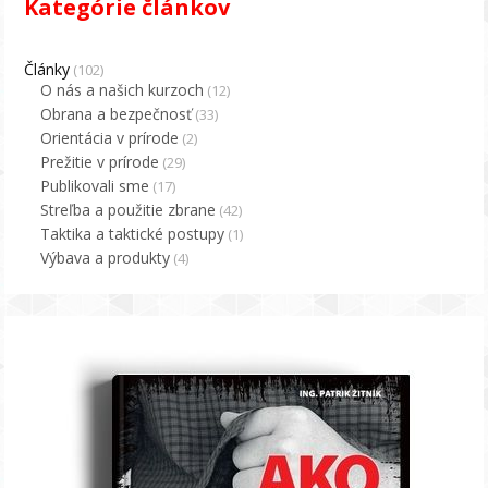
Kategórie článkov
Články
(102)
O nás a našich kurzoch
(12)
Obrana a bezpečnosť
(33)
Orientácia v prírode
(2)
Prežitie v prírode
(29)
Publikovali sme
(17)
Streľba a použitie zbrane
(42)
Taktika a taktické postupy
(1)
Výbava a produkty
(4)