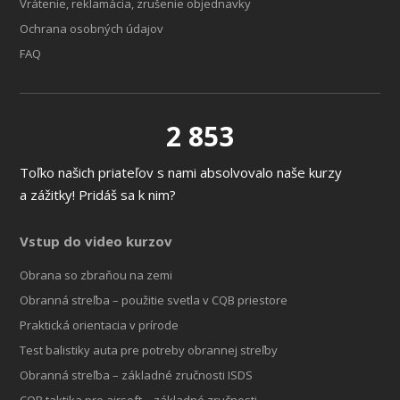
Vrátenie, reklamácia, zrušenie objednavky
Ochrana osobných údajov
FAQ
2 853
Toľko našich priateľov s nami absolvovalo naše kurzy
a zážitky! Pridáš sa k nim?
Vstup do video kurzov
Obrana so zbraňou na zemi
Obranná streľba – použitie svetla v CQB priestore
Praktická orientacia v prírode
Test balistiky auta pre potreby obrannej streľby
Obranná streľba – základné zručnosti ISDS