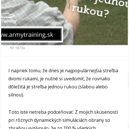
1873x
I napriek tomu, že dnes je najpopulárnejšia streľba
dvomi rukami, je nutné si uvedomiť, že rovnako
dôležitá je streľba jednou rukou (slabou alebo
silnou).
Toto iste netreba podceňovať. Z mojich skúseností
pri rôznych dynamických simuláciách obrany so
zbraňou vyplynulo, že zo 100 % všetkých