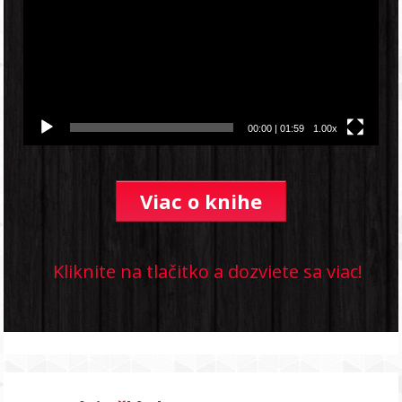
00:00
|
01:59
1.00x
Viac o knihe
Kliknite na tlačitko a dozviete sa viac!