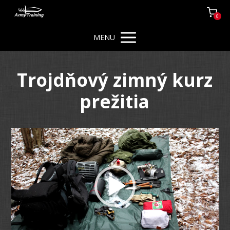
0
MENU
Trojdňový zimný kurz
prežitia
Video
prehrávač