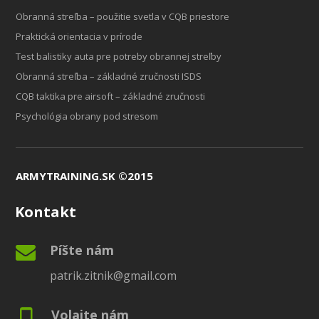
Obranná streľba – použitie svetla v CQB priestore
Praktická orientacia v prírode
Test balistiky auta pre potreby obrannej streľby
Obranná streľba – základné zručnosti ISDS
CQB taktika pre airsoft – základné zručnosti
Psychológia obrany pod stresom
ARMYTRAINING.SK ©2015
Kontakt
Píšte nám
patrik.zitnik@gmail.com
Volajte nám