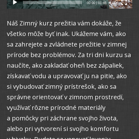
00:00
|
01:46
1.00x
Náš Zimný kurz prežitia vám dokáže, že
všetko môže byť inak. Ukážeme vám, ako
sa zahrejete a zvládnete prežitie v zimnej
prírode bez problémov. Za tri dni kurzu sa
naučíte, ako zakladať oheň bez zápaliek,
získavať vodu a upravovať ju na pitie, ako
si vybudovať zimný prístrešok, ako sa
správne orientovať v zimnom prostredí,
využívať rôzne prírodné materiály
a pomôcky pri záchrane svojho života,
alebo pri vytvorení si svojho komfortu