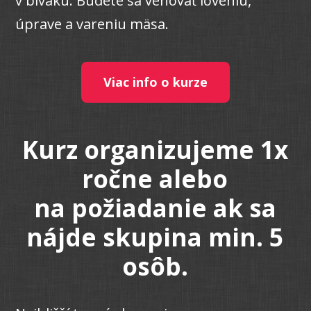
v bivaku. Budete sa venovať loveniu,
úprave a vareniu mäsa.
Viac info o kurze
Kurz organizujeme 1x
ročne alebo
na požiadanie ak sa
nájde skupina min. 5
osôb.