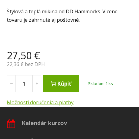
Štýlová a teplá mikina od DD Hammocks. V cene
tovaru je zahrnuté aj poštovné.
27,50
€
22,36
€ bez DPH
Kúpiť
Skladom 1 ks
Možnosti doručenia a platby
Kalendár kurzov