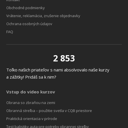
Obchodné podmienky
Vrátenie, reklamácia, zrušenie objednavky
Ochrana osobných údajov
FAQ
2 853
Toľko našich priateľov s nami absolvovalo naše kurzy
a zážitky! Pridáš sa k nim?
Vstup do video kurzov
Obrana so zbraňou na zemi
Obranná streľba – použitie svetla v CQB priestore
Praktická orientacia v prírode
Test balistiky auta pre potreby obrannej streľby