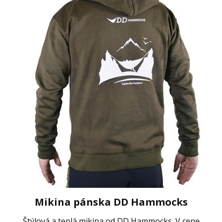
Mikina pánska DD Hammocks
Štýlová a teplá mikina od DD Hammocks. V cene