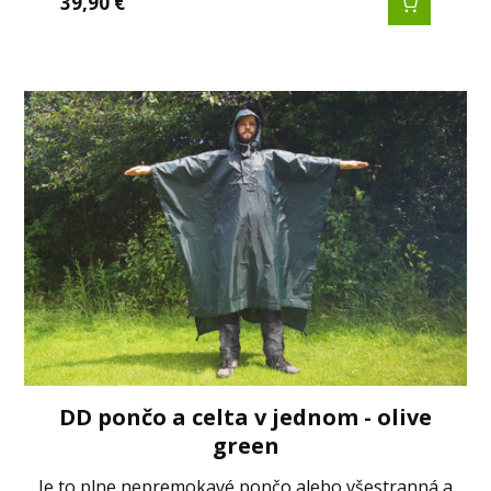
39,90
€
DD pončo a celta v jednom - olive
green
Je to plne nepremokavé pončo alebo všestranná a