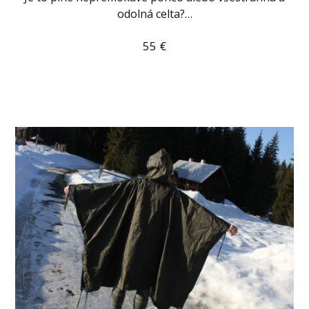
odolná celta?…
55
€