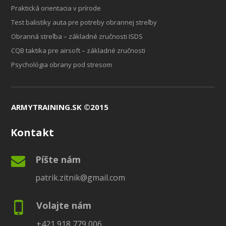
Praktická orientacia v prírode
Test balistiky auta pre potreby obrannej streľby
Obranná streľba – základné zručnosti ISDS
CQB taktika pre airsoft – základné zručnosti
Psychológia obrany pod stresom
ARMYTRAINING.SK ©2015
Kontakt
Píšte nám
patrik.zitnik@gmail.com
Volajte nám
+421 918 779 006