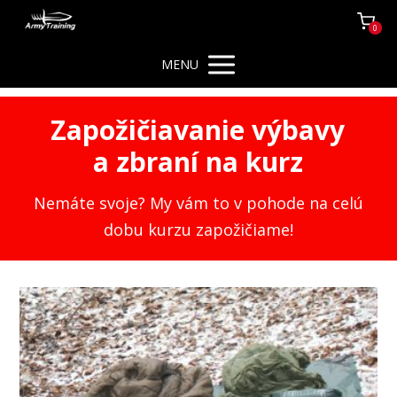
0
MENU
Zapožičiavanie výbavy
a zbraní na kurz
Nemáte svoje? My vám to v pohode na celú
dobu kurzu zapožičiame!