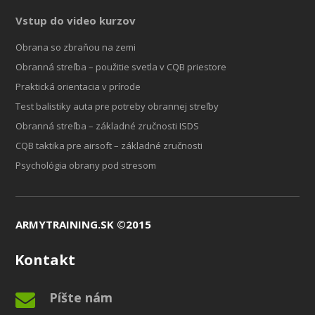
Vstup do video kurzov
Obrana so zbraňou na zemi
Obranná streľba – použitie svetla v CQB priestore
Praktická orientacia v prírode
Test balistiky auta pre potreby obrannej streľby
Obranná streľba – základné zručnosti ISDS
CQB taktika pre airsoft – základné zručnosti
Psychológia obrany pod stresom
ARMYTRAINING.SK ©2015
Kontakt
Píšte nám