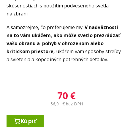
skúsenostiach s použitím podveseného svetla
na zbrani.
A samozrejme, čo preferujeme my.
V nadväznosti
na to vám ukážem, ako môže svetlo prezrádzať
vašu obranu a pohyb v ohrozenom alebo
kritickom priestore,
ukážem vám spôsoby streľby
a svietenia a kopec iných potrebných detailov.
70
€
56,91
€ bez DPH
Kúpiť