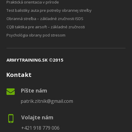
Praktická orientacia v prírode
Test balistiky auta pre potreby obrannej streľby
Obranná streľba – základné zručnosti ISDS
CQB taktika pre airsoft – základné zručnosti
Psychológia obrany pod stresom
ARMYTRAINING.SK ©2015
Kontakt
Píšte nám
patrik.zitnik@gmail.com
Volajte nám
+421 918 779 006