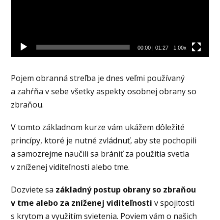
00:00
|
01:27
1.00x
Pojem obranná streľba je dnes veľmi používaný
a zahŕňa v sebe všetky aspekty osobnej obrany so
zbraňou.
V tomto základnom kurze vám ukážem dôležité
princípy, ktoré je nutné zvládnuť, aby ste pochopili
a samozrejme naučili sa brániť za použitia svetla
v zníženej viditeľnosti alebo tme.
Dozviete sa
základný postup obrany so zbraňou
v tme alebo za zníženej viditeľnosti
v spojitosti
s krytom a využitím svietenia. Poviem vám o našich