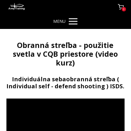
0
MENU
Obranná streľba - použitie
svetla v CQB priestore (video
kurz)
Individuálna sebaobranná streľba (
Individual self - defend shooting ) ISDS.
Video
prehrávač