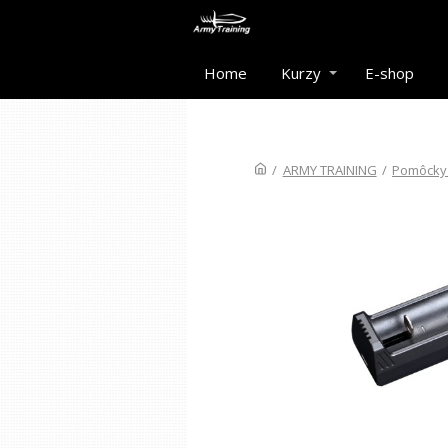
Home
Kurzy
E-shop
/
ARMY TRAINING
/
Pomôcky 