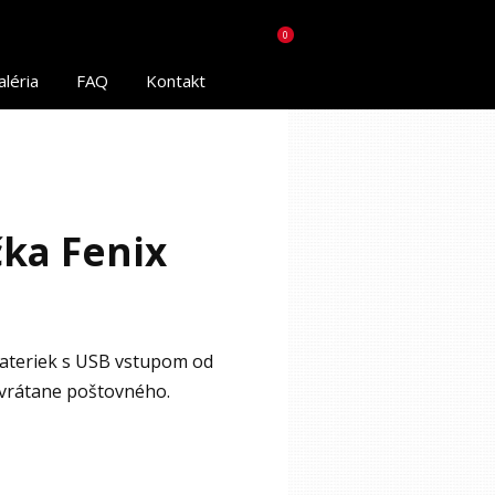
0
aléria
FAQ
Kontakt
čka Fenix
 bateriek s USB vstupom od
e vrátane poštovného.