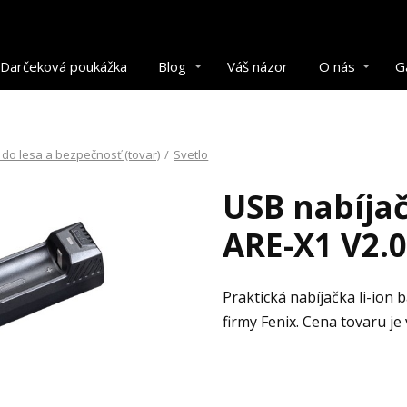
Darčeková poukážka
Blog
Váš názor
O nás
G
do lesa a bezpečnosť (tovar)
/
Svetlo
USB nabíja
ARE-X1 V2.0
Praktická nabíjačka li-ion
firmy Fenix. Cena tovaru j