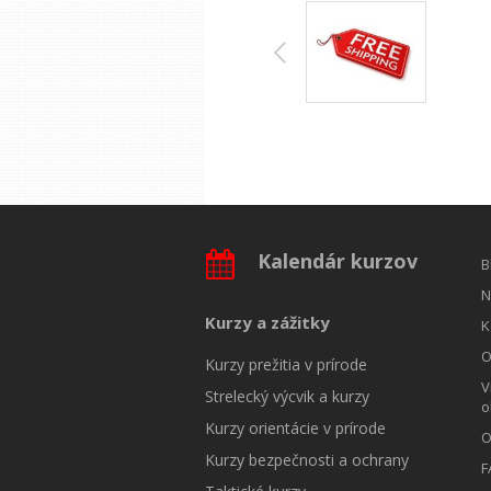
Kalendár kurzov
B
N
Kurzy a zážitky
K
O
Kurzy prežitia v prírode
V
Strelecký výcvik a kurzy
o
Kurzy orientácie v prírode
O
Kurzy bezpečnosti a ochrany
F