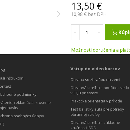
13,50
€
10,98
€ bez DPH
Kúpi
Možnosti doručenia a plat
Vstup do video kurzov
log
aši inštruktori
Obrana so zbraňou na zemi
ontakt
Obranná streľba – použitie svetla
v CQB priestore
bchodné podmienky
Praktická orientacia v prírode
rátenie, reklamácia, zrušenie
bjednavky
Test balistiky auta pre potreby
obrannej streľby
chrana osobných údajov
Obranná streľba – základné
AQ
zručnosti ISDS