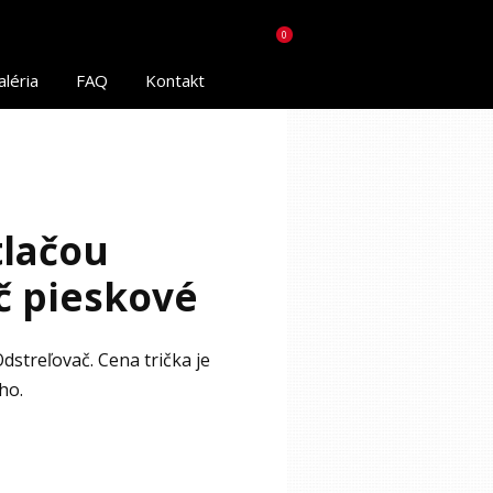
0
aléria
FAQ
Kontakt
tlačou
č pieskové
dstreľovač. Cena trička je
ho.