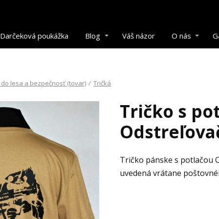
Darčeková poukážka
Blog
Váš názor
O nás
G
do lesa a bezpečnosť (tovar)
/
Tričká
Tričko s po
Odstreľova
Tričko pánske s potlačou O
uvedená vrátane poštovné