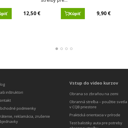
streľby pre…
12,50
9,90
9,90
9,90
€
€
€
€
9,90
9,90
€
€
9,9
9,9
úpiť
úpiť
úpiť
úpiť
Kúpiť
Kúpiť
Kúpiť
Kúpiť
Vstup do video kurzov
log
aši inštruktori
Obrana so zbraňou na zemi
ontakt
Obranná streľba – použitie svetla
v CQB priestore
bchodné podmienky
Praktická orientacia v prírode
rátenie, reklamácia, zrušenie
bjednavky
Test balistiky auta pre potreby