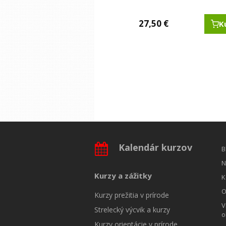
27,50
9,90
9,90
9,90
€
€
€
€
K
K
K
K
Kalendár kurzov
B
N
Kurzy a zážitky
K
O
Kurzy prežitia v prírode
V
Strelecký výcvik a kurzy
o
Kurzy orientácie v prírode