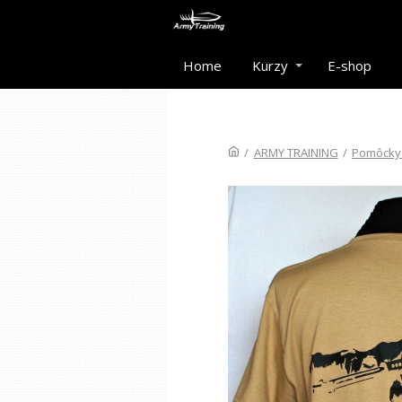
Home
Kurzy
E-shop
/
ARMY TRAINING
/
Pomôcky 