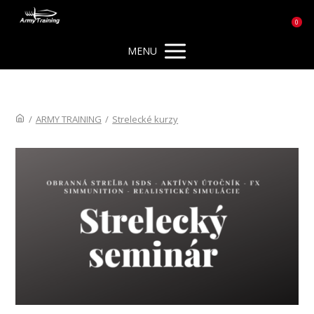
0
MENU
/
ARMY TRAINING
/
Strelecké kurzy