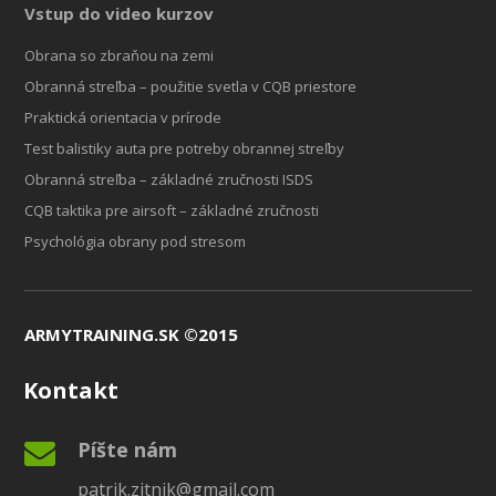
Vstup do video kurzov
Obrana so zbraňou na zemi
Obranná streľba – použitie svetla v CQB priestore
Praktická orientacia v prírode
Test balistiky auta pre potreby obrannej streľby
Obranná streľba – základné zručnosti ISDS
CQB taktika pre airsoft – základné zručnosti
Psychológia obrany pod stresom
ARMYTRAINING.SK ©2015
Kontakt
Píšte nám
patrik.zitnik@gmail.com