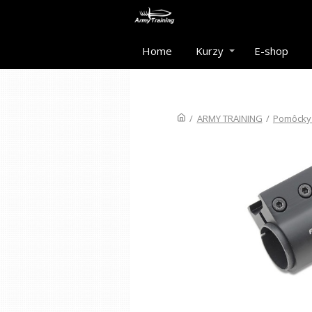
Home
Kurzy
E-shop
/
ARMY TRAINING
/
Pomôcky 