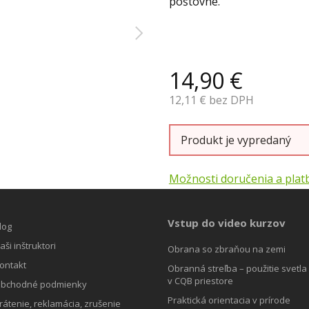
poštovné.
14,90
€
12,11
€ bez DPH
Produkt je vypredaný
Možnosti doručenia a plat
Vstup do video kurzov
log
aši inštruktori
Obrana so zbraňou na zemi
ontakt
Obranná streľba – použitie svetla
v CQB priestore
bchodné podmienky
Praktická orientacia v prírode
rátenie, reklamácia, zrušenie