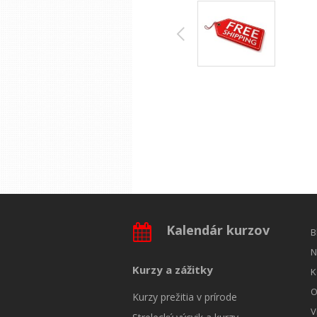
Kalendár kurzov
B
N
Kurzy a zážitky
K
O
Kurzy prežitia v prírode
V