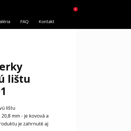
0
aléria
FAQ
Kontakt
erky
 lištu
01
ú lištu
e 20,8 mm - je kovová a
roduktu je zahrnuté aj