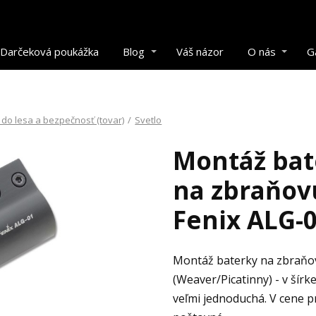
Darčeková poukážka
Blog
Váš názor
O nás
G
do lesa a bezpečnosť (tovar)
/
Svetlo
Montáž bat
na zbraňovú
Fenix ALG-
Montáž baterky na zbraňov
(Weaver/Picatinny) - v šírk
veľmi jednoduchá. V cene p