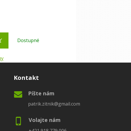
ť
Dostupné
by
Kontakt
Píšte nám
patrik.zitnik@gmail.com
Volajte nám
+421 918 779 006