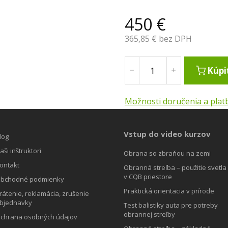
450
€
365,85
€ bez DPH
Kúpi
Možnosti doručenia a plat
Vstup do video kurzov
log
aši inštruktori
Obrana so zbraňou na zemi
ontakt
Obranná streľba – použitie svetla
v CQB priestore
bchodné podmienky
Praktická orientacia v prírode
rátenie, reklamácia, zrušenie
bjednavky
Test balistiky auta pre potreby
obrannej streľby
chrana osobných údajov