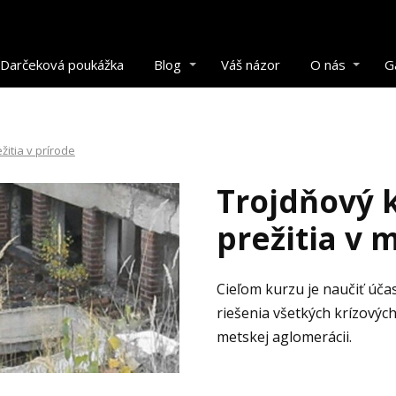
Darčeková poukážka
Blog
Váš názor
O nás
G
žitia v prírode
Trojdňový 
prežitia v 
Cieľom kurzu je naučiť úč
riešenia všetkých krízových s
metskej aglomerácii.