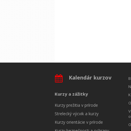
Kalendár kurzov
B
N
Kurzy a zážitky
K
O
Kurzy prežitia v prírode
V
Strelecký výcvik a kurzy
o
Kurzy orientácie v prírode
O
Kurzy bezpečnosti a ochrany