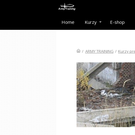
Home
Kurzy
E-shop
/
ARMY TRAINING
/
Kurzy pre