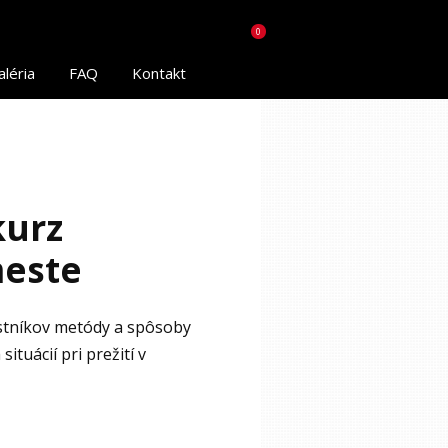
0
aléria
FAQ
Kontakt
kurz
meste
astníkov metódy a spôsoby
ituácií pri prežití v