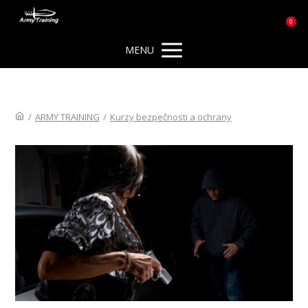
0
MENU
/
ARMY TRAINING
/
Kurzy bezpečnosti a ochrany