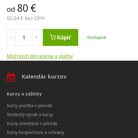
80
€
od
65,04
€ bez DPH
Kúpiť
Dostupné
Možnosti doručenia a platby
Kalendár kurzov
Kurzy a zážitky
Kurzy prežitia v prírode
Strelecký výcvik a kurzy
Kurzy orientácie v prírode
Kurzy bezpečnosti a ochrany