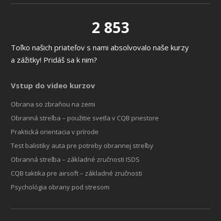
2 853
Toľko našich priateľov s nami absolvovalo naše kurzy
a zážitky! Pridáš sa k nim?
Vstup do video kurzov
Obrana so zbraňou na zemi
Obranná streľba – použitie svetla v CQB priestore
Praktická orientacia v prírode
Test balistiky auta pre potreby obrannej streľby
Obranná streľba – základné zručnosti ISDS
CQB taktika pre airsoft – základné zručnosti
Psychológia obrany pod stresom