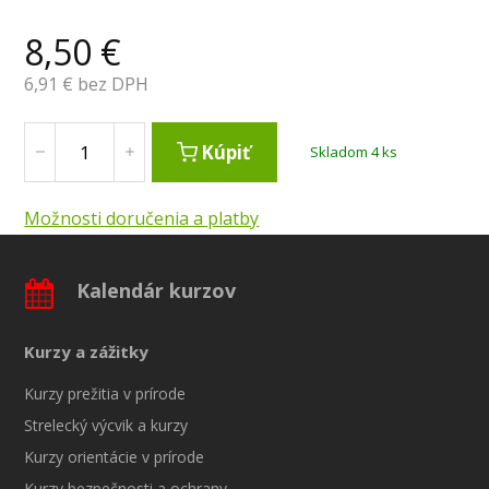
8,50
€
6,91
€ bez DPH
Kúpiť
Skladom 4 ks
Možnosti doručenia a platby
Kalendár kurzov
Kurzy a zážitky
Kurzy prežitia v prírode
Strelecký výcvik a kurzy
Kurzy orientácie v prírode
Kurzy bezpečnosti a ochrany