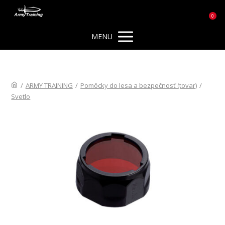
0
MENU
/
ARMY TRAINING
/
Pomôcky do lesa a bezpečnosť (tovar)
/
Svetlo