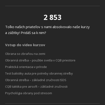
2 853
Toľko našich priateľov s nami absolvovalo naše kurzy
a zážitky! Pridáš sa k nim?
Vstup do video kurzov
Obrana so zbraňou na zemi
Obranná streľba – použitie svetla v CQB priestore
Praktická orientacia v prírode
Test balistiky auta pre potreby obrannej streľby
Obranná streľba – základné zručnosti ISDS
CQB taktika pre airsoft – základné zručnosti
Psychológia obrany pod stresom