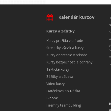
Kalendár kurzov
B
N
Kurzy a zážitky
K
O
Kurzy prežitia v prírode
V
Strelecký výcvik a kurzy
o
Kurzy orientácie v prírode
O
Kurzy bezpečnosti a ochrany
F
Taktické kurzy
Zážitky a zábava
Video kurzy
Darčeková poukážka
T
E-book
a
Firemný teambuilding
a