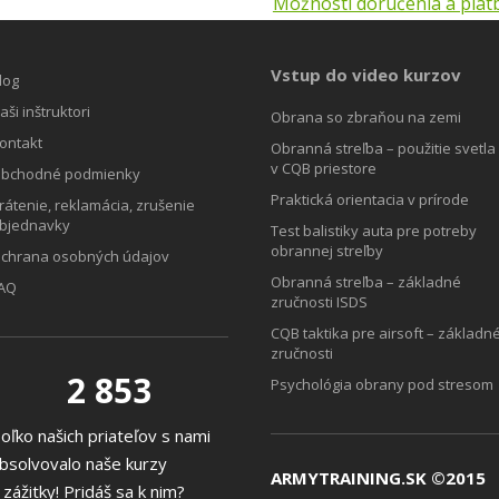
Možnosti doručenia a plat
Vstup do video kurzov
log
aši inštruktori
Obrana so zbraňou na zemi
ontakt
Obranná streľba – použitie svetla
v CQB priestore
bchodné podmienky
Praktická orientacia v prírode
rátenie, reklamácia, zrušenie
bjednavky
Test balistiky auta pre potreby
obrannej streľby
chrana osobných údajov
Obranná streľba – základné
AQ
zručnosti ISDS
CQB taktika pre airsoft – základn
zručnosti
2 853
Psychológia obrany pod stresom
oľko našich priateľov s nami
bsolvovalo naše kurzy
ARMYTRAINING.SK ©2015
 zážitky! Pridáš sa k nim?