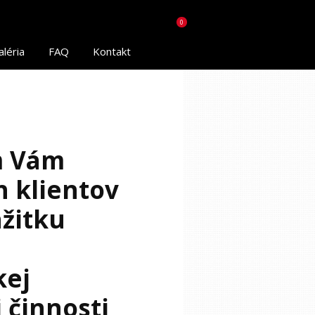
0
aléria
FAQ
Kontakt
m Vám
h klientov
ážitku
kej
 činnosti