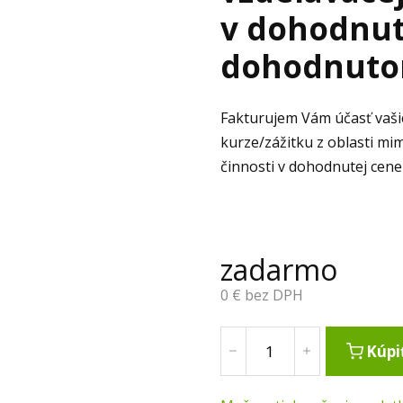
v dohodnut
dohodnuto
Fakturujem Vám účasť vaši
kurze/zážitku z oblasti mi
činnosti v dohodnutej cen
zadarmo
0
€ bez DPH
Kúpi