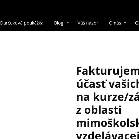
Darčeková poukážka
Blog
Váš názor
O nás
G
Fakturuje
účasť vašic
na kurze/z
z oblasti
mimoškols
vzdelávacej