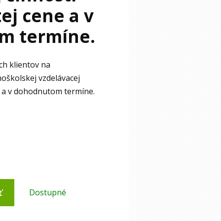
ej cene a v
m termíne.
ch klientov na
moškolskej vzdelávacej
e a v dohodnutom termíne.
ť
Dostupné