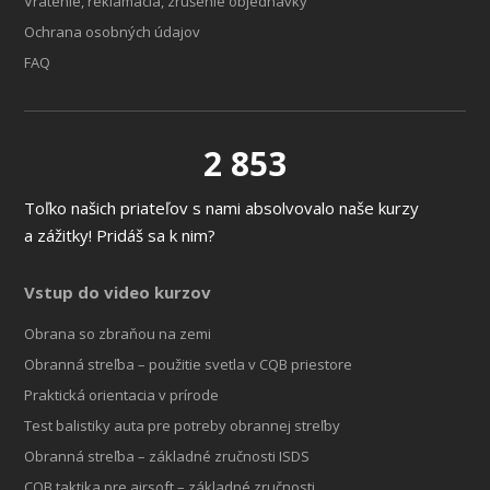
Vrátenie, reklamácia, zrušenie objednavky
Ochrana osobných údajov
FAQ
2 853
Toľko našich priateľov s nami absolvovalo naše kurzy
a zážitky! Pridáš sa k nim?
Vstup do video kurzov
Obrana so zbraňou na zemi
Obranná streľba – použitie svetla v CQB priestore
Praktická orientacia v prírode
Test balistiky auta pre potreby obrannej streľby
Obranná streľba – základné zručnosti ISDS
CQB taktika pre airsoft – základné zručnosti