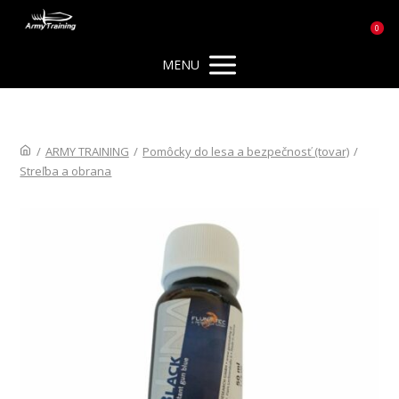
0
MENU
/
ARMY TRAINING
/
Pomôcky do lesa a bezpečnosť (tovar)
/
Streľba a obrana