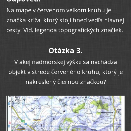
Na mape v červenom veľkom kruhu je
značka kríža, ktorý stoji hneď vedľa hlavnej
cesty. Viď. legenda topografických značiek.
Otázka 3.
V akej nadmorskej výške sa nachádza
objekt v strede červeného kruhu, ktorý je
nakreslený čiernou značkou?