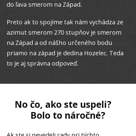
do ľava smerom na Západ.
Preto ak to spojíme tak nám vychádza ze
azimut smerom 270 stupňov je smerom
na Západ a od nášho určeného bodu
priamo na západ je dedina Hozelec. Teda
to je aj správna odpoveď.
No čo, ako ste uspeli?
Bolo to náročné?
Ak ste si nevedeli rady pri týchto