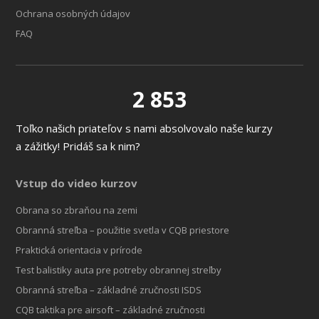
Ochrana osobných údajov
FAQ
2 853
Toľko našich priateľov s nami absolvovalo naše kurzy
a zážitky! Pridáš sa k nim?
Vstup do video kurzov
Obrana so zbraňou na zemi
Obranná streľba – použitie svetla v CQB priestore
Praktická orientacia v prírode
Test balistiky auta pre potreby obrannej streľby
Obranná streľba – základné zručnosti ISDS
CQB taktika pre airsoft – základné zručnosti