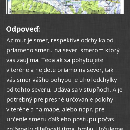
Odpoveď:
Azimut je smer, respektíve odchylka od
priameho smeru na sever, smerom ktorý
vas zaujíma. Teda ak sa pohybujete
v teréne a nejdete priamo na sever, tak
vás smer vášho pohybu je uhol odchylky
od tohto severu. Udáva sa v stupňoch. A je
potrebný pre presné určovanie polohy
v teréne a na mape, alebo napr. pre
určenie smeru ďalšieho postupu počas
zníženej viditeľnosti (tma, hmla). Určujeme