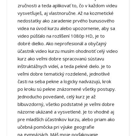
zručnosti a teda aplikovať to, čo v každom videu
vysvetľuješ, aj vlastnoručne. Až na kozmetické
nedostatky ako zaradenie prvého bunusového
videa na úvod kurzu alebo upozornenie, aby sa
video púšťalo na rozlíšení 1080p HD, je to
dobré dielko. Ako neprofesionál a obyčajný
účastník video kurzu musím ohodnotiť celý video
kurz ako veľmi dobre spracovanú sústavu
inštruktážnych videí, a teda pekné dielo. Je to
veľmi dobre tematický rozdelené, jednotlivé
časti na seba pekne a logicky nadväzujú, krok
po kroku sú pekne znázornené všetky postupy.
Jednoducho povedané, celý kurz je až
blbuvzdorný, všetko podstatné je veľmi dobre
názorne ukázané a vysvetlené. Je to vhodné aj
pre mladších účastníkov kurzu, alebo priam ako
učebná pomôcka pri výuke geografie
na gymnáziách. Máš moje poďakovanie