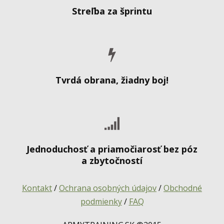
Streľba za šprintu
Tvrdá obrana, žiadny boj!
Jednoduchosť a priamočiarosť bez póz
a zbytočností
Kontakt
/
Ochrana osobných údajov
/
Obchodné
podmienky
/
FAQ