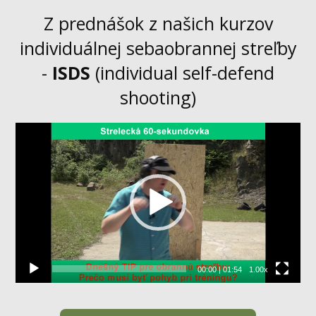
Z prednášok z našich kurzov
individuálnej sebaobrannej streľby
-
ISDS
(individual self-defend
shooting)
Video
prehrávač
00:00
|
01:54
1.00x