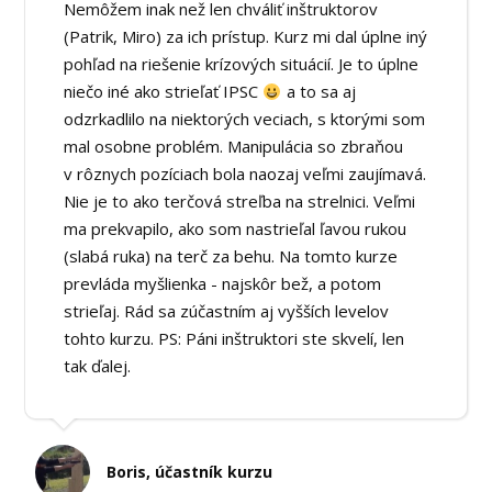
Nemôžem inak než len chváliť inštruktorov
(Patrik, Miro) za ich prístup. Kurz mi dal úplne iný
pohľad na riešenie krízových situácií. Je to úplne
niečo iné ako strieľať IPSC
a to sa aj
odzrkadlilo na niektorých veciach, s ktorými som
mal osobne problém. Manipulácia so zbraňou
v rôznych pozíciach bola naozaj veľmi zaujímavá.
Nie je to ako terčová streľba na strelnici. Veľmi
ma prekvapilo, ako som nastrieľal ľavou rukou
(slabá ruka) na terč za behu. Na tomto kurze
prevláda myšlienka - najskôr bež, a potom
strieľaj. Rád sa zúčastním aj vyšších levelov
tohto kurzu. PS: Páni inštruktori ste skvelí, len
tak ďalej.
Boris, účastník kurzu