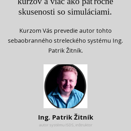
kurzov a viac ako päťročné
skusenosti so simuláciami.
Kurzom Vás prevedie autor tohto
sebaobranného streleckého systému Ing.
Patrik Žitník.
Ing. Patrik Žitník
autor systému ISDS, inštruktor