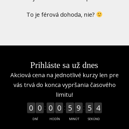
To je férová dohoda, nie?
Prihláste sa už dnes
Akciová cena na jednotlivé kurzy len pre
vás trvá do konca vypršania časového
limitu!
2
0
0
0
0
5
9
5
DNÍ
HODÍN
MINÚT
SEKÚND