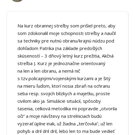
Na kurz obrannej streľby som prišiel preto, aby
som zdokonalil moje schopnosti streľby a naučil
sa techniky pre nutnú obranu/krajnú núdzu pod
dohľadom Patrika (na základe predošlých
skúseností – 3 dňový letný kurz prežitia, Akčná
streľba ). Kurz je jednoznačne orientovaný
na len a len obranu, a nemá nič
s tzv.policajnými/vojenskými kurzami a je šitý
na mieru ľuďom, ktorí nosia zbraň na ochranu
seba resp. svojich blízkych a majetku, proste
civilom ako ja. Simulácie situácií, spôsoby
tasenia, celková metodika mi popravde „otvorila
oči“ a moje návštevy na strelniciach budú
vyzerať úplne inak, už žiadna „terčovka“, už len
pohyb a dril dril dril, lebo len to ma bude vedieť