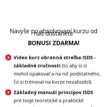
Navyše po absolvovaní kurzu od
nás dostanete
BONUSI ZDARMA!
Video kurz obranná streľba ISDS -
základné zručnosti
(to aby si si
mohol opakovať a na nič podstatného,
čo si trénoval na kurze nezabudol).
Základný manuál princípov ISDS
pre tvoje teoretické a praktické