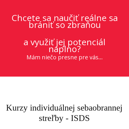
Chcete sa naučiť reálne sa
brániť so zbraňou
a využiť jej potenciál
naplno?
Mám niečo presne pre vás...
Kurzy individuálnej sebaobrannej
streľby - ISDS