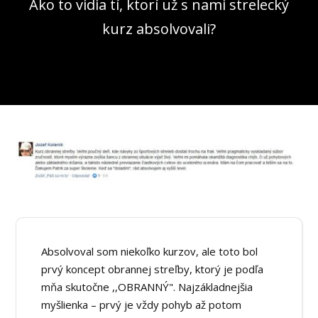
Ako to vidia tí, ktorí už s nami strelecký
kurz absolvovali?
Absolvoval som niekoľko kurzov, ale toto bol
prvý koncept obrannej streľby, ktorý je podľa
mňa skutočne ,,OBRANNÝ". Najzákladnejšia
myšlienka – prvý je vždy pohyb až potom