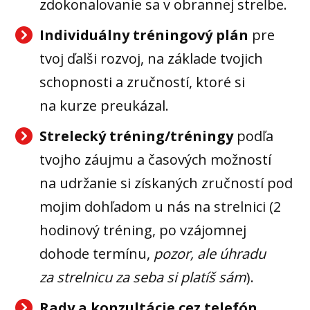
zdokonalovanie sa v obrannej streĺbe.
Individuálny tréningový plán
pre
tvoj ďalši rozvoj, na základe tvojich
schopnosti a zručností, ktoré si
na kurze preukázal.
Strelecký tréning/tréningy
podľa
tvojho záujmu a časových možností
na udržanie si získaných zručností pod
mojim dohľadom u nás na strelnici (2
hodinový tréning, po vzájomnej
dohode termínu,
pozor, ale úhradu
za strelnicu za seba si platíš sám
).
Rady a konzultácie cez telefón