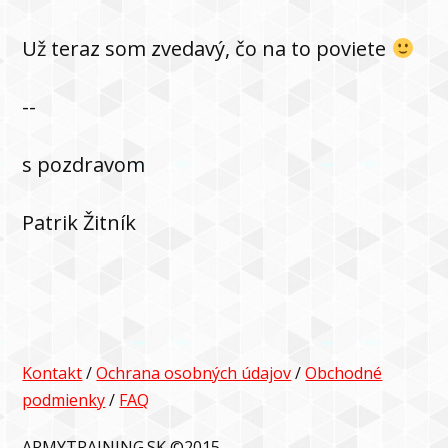
Už teraz som zvedavý, čo na to poviete
--
s pozdravom
Patrik Žitník
Kontakt
/
Ochrana osobných údajov
/
Obchodné
podmienky
/
FAQ
ARMYTRAINING.SK ©2015