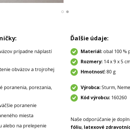
ničky:
Ďalšie údaje:
väzov prípadne náplastí
Materiál:
obal 100 % 
Rozmery:
14 x 9 x 5 c
tenie obväzov a trojrohej
Hmotnosť:
80 g
é poranenia, porezania,
Výrobca:
Sturm, Neme
Kód výrobcu:
160260
 väčšie poranenie
raneného miesta
Naše odporúčanie je doplni
u alebo na prelepenie
fóliu
,
latexové zdravotní