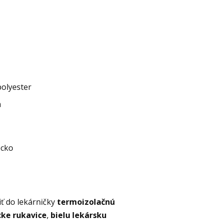
polyester
m
cko
ť do lekárničky
termoizolačnú
cke rukavice
,
bielu lekársku