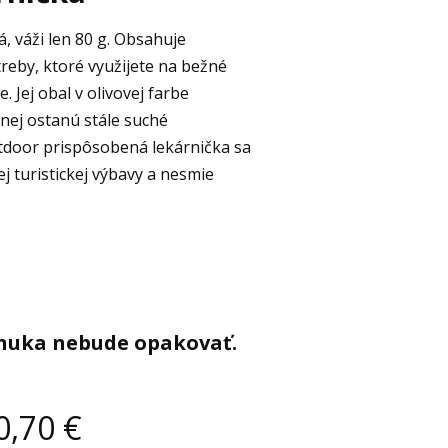
á, váži len 80 g. Obsahuje
reby, ktoré využijete na bežné
 Jej obal v olivovej farbe
 nej ostanú stále suché
utdoor prispôsobená lekárnička sa
 turistickej výbavy a nesmie
onuka nebude opakovať.
0,70
€