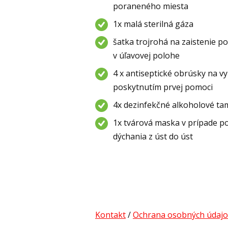
poraneného miesta
1x malá sterilná gáza
šatka trojrohá na zaistenie p
v úľavovej polohe
4 x antiseptické obrúsky na vy
poskytnutím prvej pomoci
4x dezinfekčné alkoholové ta
1x tvárová maska v prípade p
dýchania z úst do úst
Kontakt
/
Ochrana osobných údajo