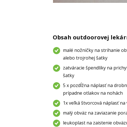
Obsah outdoorovej lekár
malé nožničky na strihanie ob
alebo trojrohej šatky
zatváracie špendlíky na prichy
šatky
5 x pozdĺžna náplasť na drobn
prípadne otlakov na nohách
1x veľká štvorcová náplasť na
malý obväz na zaviazanie po
leukoplast na zaistenie obväz