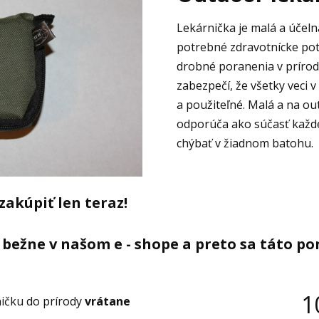
Lekárnička je malá a účeln
potrebné zdravotnícke pot
drobné poranenia v prírode.
zabezpečí, že všetky veci v
a použiteľné. Malá a na o
odporúča ako súčasť každej
chýbať v žiadnom batohu.
zakúpiť len teraz!
ežne v našom e - shope a preto sa táto p
1
ničku do prírody
vrátane