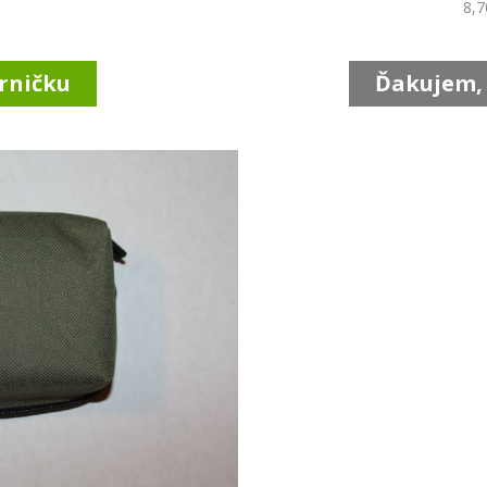
8,7
rničku
Ďakujem,