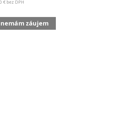
0
€ bez DPH
 nemám záujem