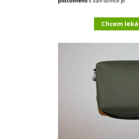
poštovného
k vám domov je:
Chcem leká