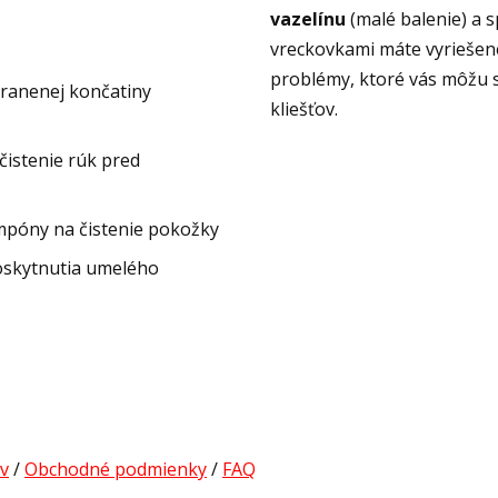
vazelínu
(malé balenie) a 
vreckovkami máte vyriešen
problémy, ktoré vás môžu s
oranenej končatiny
kliešťov.
čistenie rúk pred
mpóny na čistenie pokožky
oskytnutia umelého
v
/
Obchodné podmienky
/
FAQ