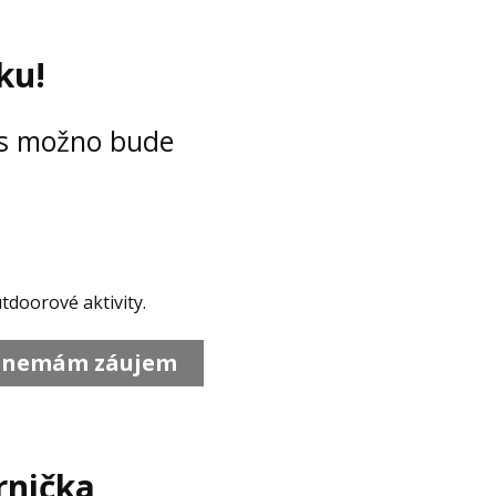
ku!
ás možno bude
tdoorové aktivity.
 nemám záujem
rnička