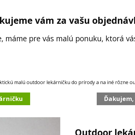
kujeme vám za vašu objednáv
e, máme pre vás malú ponuku, ktorá v
ckú malú outdoor lekárničku do prírody a na iné rôzne ou
árničku
Ďakujem,
Outdoor leká